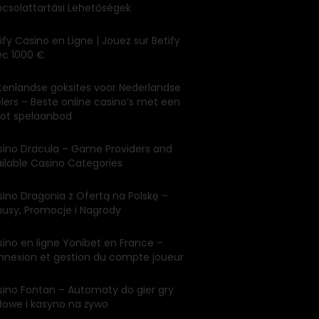
csolattartási Lehetőségek
ify Casino en Ligne | Jouez sur Betify
ec 1000 €
tenlandse goksites voor Nederlandse
lers – Beste online casino’s met een
oot spelaanbod
ino Dracula – Game Providers and
ilable Casino Categories
ino Dragonia z Ofertą na Polskę –
usy, Promocje i Nagrody
ino en ligne Yonibet en France –
nexion et gestion du compte joueur
ino Fontan – Automaty do gier gry
łowe i kasyno na żywo