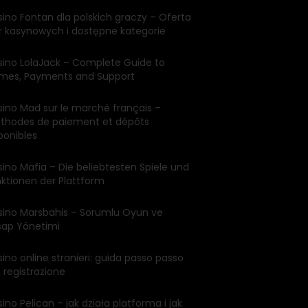
ino Fontan dla polskich graczy – Oferta
r kasynowych i dostępne kategorie
ino LolaJack – Complete Guide to
mes, Payments and Support
ino Mad sur le marché français –
thodes de paiement et dépôts
ponibles
ino Mafia – Die beliebtesten Spiele und
ktionen der Plattform
ino Marsbahis – Sorumlu Oyun ve
sap Yönetimi
ino online stranieri: guida passo passo
a registrazione
ino Pelican – jak działa platforma i jak