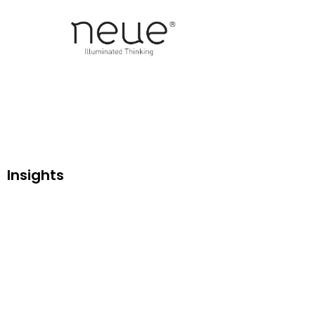
Insights