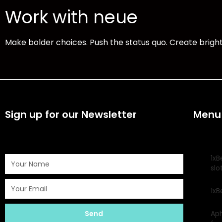
Work with neue
Make bolder choices. Push the status quo. Create bright
Sign up for our Newsletter
Menu 
1xB
slo
1xB
Send
Aph