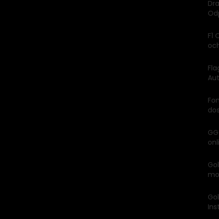
Dra
Odp
F1 
oc
Fl
Aut
Fon
do
GG 
onl
Gol
mob
Gol
Ins