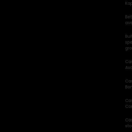
Kap
Bet
av
Bui
spe
gr
Cas
Ava
Cas
Bon
Cas
Con
Cas
sto