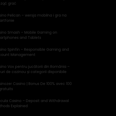
cząć grać
ino Pelican – wersja mobilna i gra na
artfonie
sino Smash – Mobile Gaming on
artphones and Tablets
ino Spinfin – Responsible Gaming and
count Management
ino Vox pentru jucătorii din România –
uri de cazinou și categorii disponibile
inozer Casino | Bonus De 100% avec 100
gratuits
cula Casino – Deposit and Withdrawal
hods Explained