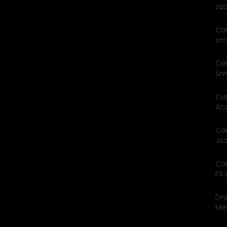
za
Cas
sm
Ca
Sm
Cas
Ac
Cas
Joc
Cas
FS 
Dra
Met