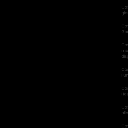
Cas
gie
Cas
Ga
Cas
mé
dis
Cas
Fun
Cas
He
Cas
all
Cas