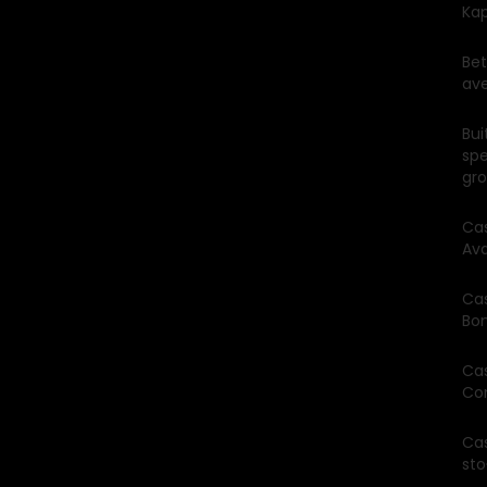
Kap
Bet
av
Bui
spe
gr
Cas
Ava
Cas
Bon
Cas
Con
Cas
sto