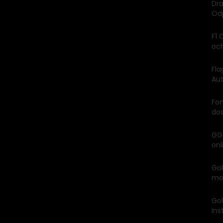
Dra
Odp
F1 
oc
Fl
Aut
Fon
do
GG 
onl
Gol
mob
Gol
Ins