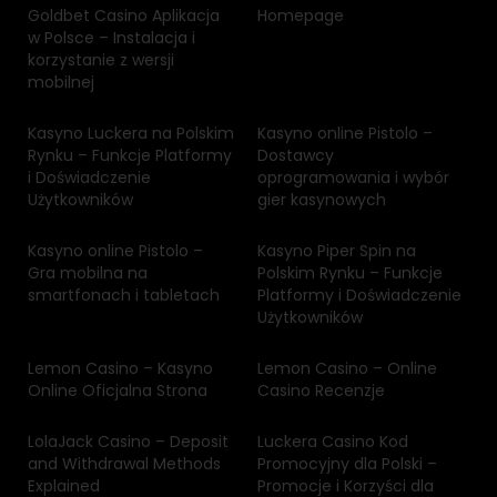
Goldbet Casino Aplikacja
Homepage
w Polsce – Instalacja i
korzystanie z wersji
mobilnej
Kasyno Luckera na Polskim
Kasyno online Pistolo –
Rynku – Funkcje Platformy
Dostawcy
i Doświadczenie
oprogramowania i wybór
Użytkowników
gier kasynowych
Kasyno online Pistolo –
Kasyno Piper Spin na
Gra mobilna na
Polskim Rynku – Funkcje
smartfonach i tabletach
Platformy i Doświadczenie
Użytkowników
Lemon Casino – Kasyno
Lemon Casino – Online
Online Oficjalna Strona
Casino Recenzje
LolaJack Casino – Deposit
Luckera Casino Kod
and Withdrawal Methods
Promocyjny dla Polski –
Explained
Promocje i Korzyści dla