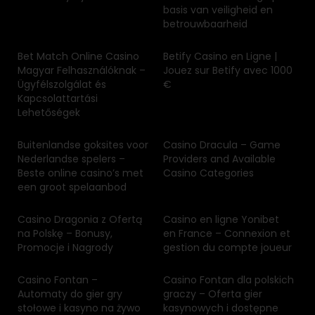
basis van veiligheid en
betrouwbaarheid
Bet Match Online Casino
Betify Casino en Ligne |
Magyar Felhasználóknak –
Jouez sur Betify avec 1000
Ügyfélszolgálat és
€
Kapcsolattartási
Lehetőségek
Buitenlandse goksites voor
Casino Dracula – Game
Nederlandse spelers –
Providers and Available
Beste online casino’s met
Casino Categories
een groot spelaanbod
Casino Dragonia z Ofertą
Casino en ligne Yonibet
na Polskę – Bonusy,
en France – Connexion et
Promocje i Nagrody
gestion du compte joueur
Casino Fontan –
Casino Fontan dla polskich
Automaty do gier gry
graczy – Oferta gier
stołowe i kasyno na żywo
kasynowych i dostępne