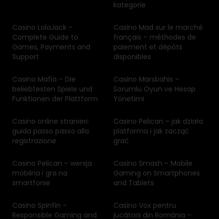
kategorie
Casino LolaJack –
Casino Mad sur le marché
Complete Guide to
français – méthodes de
Games, Payments and
paiement et dépôts
Support
disponibles
Casino Mafia – Die
Casino Marsbahis –
beliebtesten Spiele und
Sorumlu Oyun ve Hesap
Funktionen der Plattform
Yönetimi
Casino online stranieri:
Casino Pelican – jak działa
guida passo passo alla
platforma i jak zacząć
registrazione
grać
Casino Pelican – wersja
Casino Smash – Mobile
mobilna i gra na
Gaming on Smartphones
smartfonie
and Tablets
Casino Spinfin –
Casino Vox pentru
Responsible Gaming and
jucătorii din România –