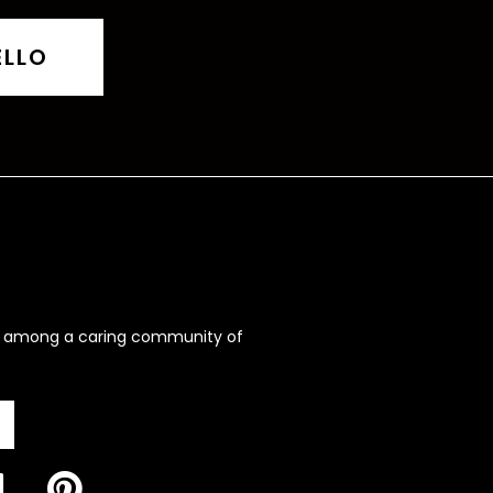
ELLO
k among a caring community of