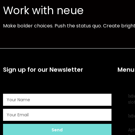
Work with neue
Make bolder choices. Push the status quo. Create bright
Sign up for our Newsletter
Menu 
1xB
slo
1xB
Send
Aph