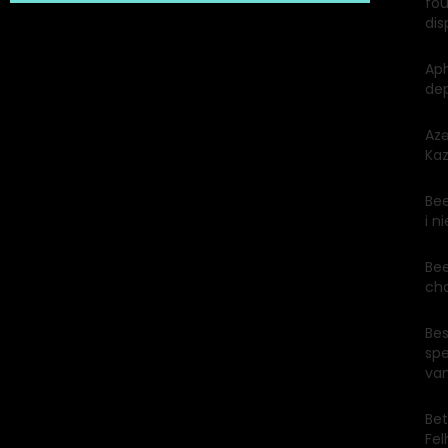
fou
dis
Aph
dep
Azə
Kaz
Bee
i n
Bee
ch
Bes
spe
van
Bet
Fel