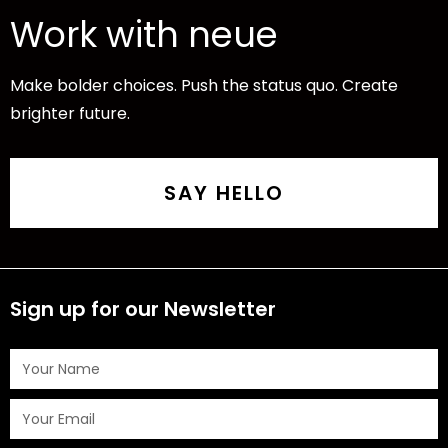
Work with neue
Make bolder choices. Push the status quo. Create
brighter future.
SAY HELLO
Sign up for our Newsletter