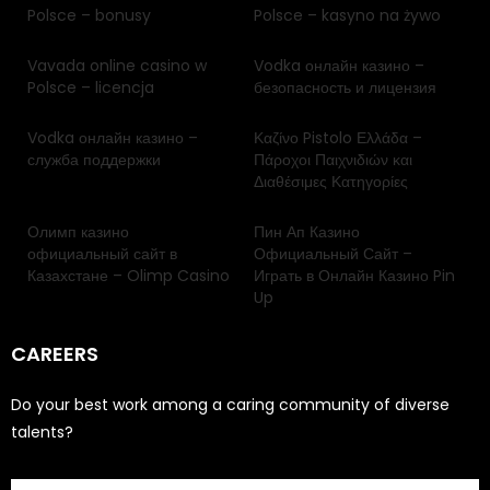
Polsce – bonusy
Polsce – kasyno na żywo
Vavada online casino w
Vodka онлайн казино –
Polsce – licencja
безопасность и лицензия
Vodka онлайн казино –
Καζίνο Pistolo Ελλάδα –
служба поддержки
Πάροχοι Παιχνιδιών και
Διαθέσιμες Κατηγορίες
Олимп казино
Пин Ап Казино
официальный сайт в
Официальный Сайт –
Казахстане – Olimp Casino
Играть в Онлайн Казино Pin
Up
CAREERS
Do your best work among a caring community of diverse
talents?