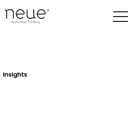
Insights