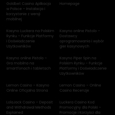
Goldbet Casino Aplikacja
Homepage
w Polsce – Instalacja i
korzystanie z wersji
mobilnej
Kasyno Luckera na Polskim
Kasyno online Pistolo –
Rynku – Funkcje Platformy
Dostawcy
i Doświadczenie
oprogramowania i wybór
Użytkowników
gier kasynowych
Kasyno online Pistolo –
Kasyno Piper Spin na
Gra mobilna na
Polskim Rynku – Funkcje
smartfonach i tabletach
Platformy i Doświadczenie
Użytkowników
Lemon Casino – Kasyno
Lemon Casino – Online
Online Oficjalna Strona
Casino Recenzje
LolaJack Casino – Deposit
Luckera Casino Kod
and Withdrawal Methods
Promocyjny dla Polski –
Explained
Promocje i Korzyści dla