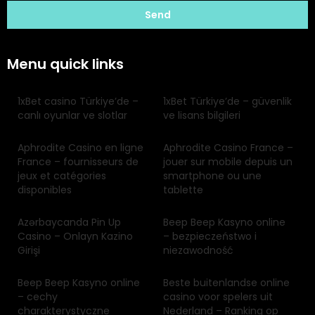
Send
Menu quick links
1xBet casino Türkiye’de –
1xBet Türkiye’de – güvenlik
canlı oyunlar ve slotlar
ve lisans bilgileri
Aphrodite Casino en ligne
Aphrodite Casino France –
France – fournisseurs de
jouer sur mobile depuis un
jeux et catégories
smartphone ou une
disponibles
tablette
Azərbaycanda Pin Up
Beep Beep Kasyno online
Casino – Onlayn Kazino
– bezpieczeństwo i
Girişi
niezawodność
Beep Beep Kasyno online
Beste buitenlandse online
– cechy
casino voor spelers uit
charakterystyczne
Nederland – Ranking op