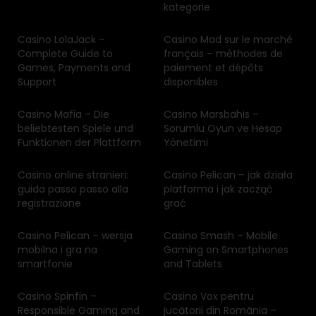
kategorie
Casino LolaJack –
Casino Mad sur le marché
Complete Guide to
français – méthodes de
Games, Payments and
paiement et dépôts
Support
disponibles
Casino Mafia – Die
Casino Marsbahis –
beliebtesten Spiele und
Sorumlu Oyun ve Hesap
Funktionen der Plattform
Yönetimi
Casino online stranieri:
Casino Pelican – jak działa
guida passo passo alla
platforma i jak zacząć
registrazione
grać
Casino Pelican – wersja
Casino Smash – Mobile
mobilna i gra na
Gaming on Smartphones
smartfonie
and Tablets
Casino Spinfin –
Casino Vox pentru
Responsible Gaming and
jucătorii din România –