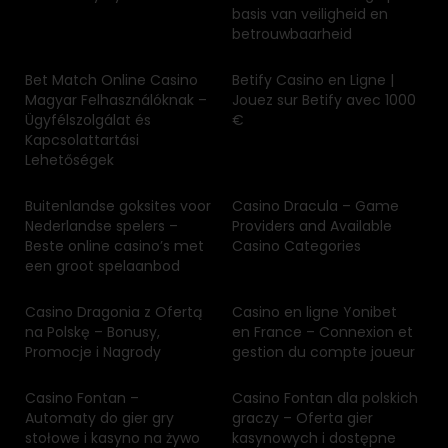
basis van veiligheid en
betrouwbaarheid
Bet Match Online Casino
Betify Casino en Ligne |
Magyar Felhasználóknak –
Jouez sur Betify avec 1000
Ügyfélszolgálat és
€
Kapcsolattartási
Lehetőségek
Buitenlandse goksites voor
Casino Dracula – Game
Nederlandse spelers –
Providers and Available
Beste online casino’s met
Casino Categories
een groot spelaanbod
Casino Dragonia z Ofertą
Casino en ligne Yonibet
na Polskę – Bonusy,
en France – Connexion et
Promocje i Nagrody
gestion du compte joueur
Casino Fontan –
Casino Fontan dla polskich
Automaty do gier gry
graczy – Oferta gier
stołowe i kasyno na żywo
kasynowych i dostępne