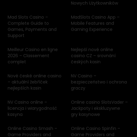
Nowych Użytkowników
Mad Slots Casino –
MadSlots Casino App –
Complete Guide to
Mobile Features and
Games, Payments and
Gaming Experience
Support
Meilleur Casino en ligne
Nejlepší nové online
2026 – Classement
casino CZ – srovnání
complet
českých kasin
Nové české online casino
NV Casino –
– aktuální žebříček
bezpieczeństwo i ochrona
nejlepších kasin
graczy
NV Casino online –
Online casino SlotsVader –
licencja i wiarygodność
Jackpoty i ekskluzywne
kasyna
gry kasynowe
Online Casino Smash –
Online Casino Spinfin –
Game Providers and
Game Providers and