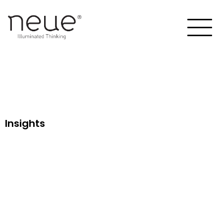
Insights