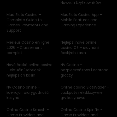
Nowych Użytkowników
Mad Slots Casino –
MadSlots Casino App –
Complete Guide to
Mobile Features and
Games, Payments and
Gaming Experience
Support
Meilleur Casino en ligne
Nejlepší nové online
2026 – Classement
casino CZ – srovnání
complet
českých kasin
Nové české online casino
NV Casino –
– aktuální žebříček
bezpieczeństwo i ochrona
nejlepších kasin
graczy
NV Casino online –
Online casino SlotsVader –
licencja i wiarygodność
Jackpoty i ekskluzywne
kasyna
gry kasynowe
Online Casino Smash –
Online Casino Spinfin –
Game Providers and
Game Providers and