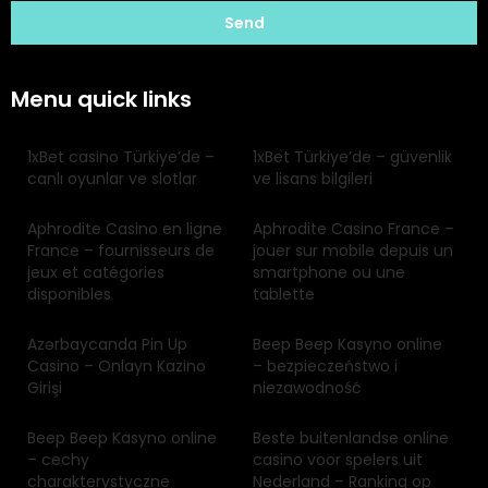
Send
Menu quick links
1xBet casino Türkiye’de –
1xBet Türkiye’de – güvenlik
canlı oyunlar ve slotlar
ve lisans bilgileri
Aphrodite Casino en ligne
Aphrodite Casino France –
France – fournisseurs de
jouer sur mobile depuis un
jeux et catégories
smartphone ou une
disponibles
tablette
Azərbaycanda Pin Up
Beep Beep Kasyno online
Casino – Onlayn Kazino
– bezpieczeństwo i
Girişi
niezawodność
Beep Beep Kasyno online
Beste buitenlandse online
– cechy
casino voor spelers uit
charakterystyczne
Nederland – Ranking op