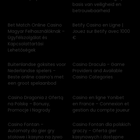
basis van veiligheid en
betrouwbaarheid
Bet Match Online Casino
Betify Casino en Ligne |
Magyar Felhasználóknak –
Jouez sur Betify avec 1000
Ügyfélszolgálat és
€
Kapcsolattartási
Lehetőségek
Buitenlandse goksites voor
Casino Dracula – Game
Nederlandse spelers –
Providers and Available
Beste online casino’s met
Casino Categories
een groot spelaanbod
Casino Dragonia z Ofertą
Casino en ligne Yonibet
na Polskę – Bonusy,
en France – Connexion et
Promocje i Nagrody
gestion du compte joueur
Casino Fontan –
Casino Fontan dla polskich
Automaty do gier gry
graczy – Oferta gier
stołowe i kasyno na żywo
kasynowych i dostępne