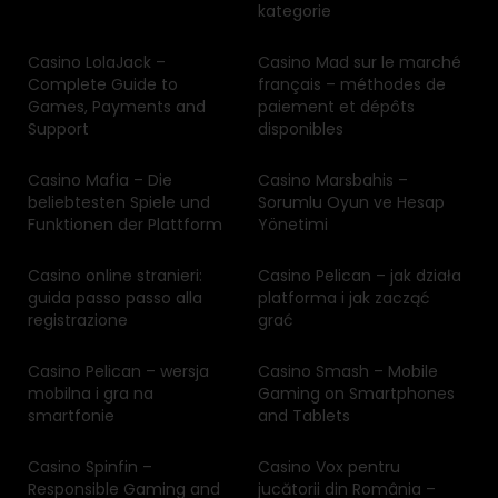
kategorie
Casino LolaJack –
Casino Mad sur le marché
Complete Guide to
français – méthodes de
Games, Payments and
paiement et dépôts
Support
disponibles
Casino Mafia – Die
Casino Marsbahis –
beliebtesten Spiele und
Sorumlu Oyun ve Hesap
Funktionen der Plattform
Yönetimi
Casino online stranieri:
Casino Pelican – jak działa
guida passo passo alla
platforma i jak zacząć
registrazione
grać
Casino Pelican – wersja
Casino Smash – Mobile
mobilna i gra na
Gaming on Smartphones
smartfonie
and Tablets
Casino Spinfin –
Casino Vox pentru
Responsible Gaming and
jucătorii din România –