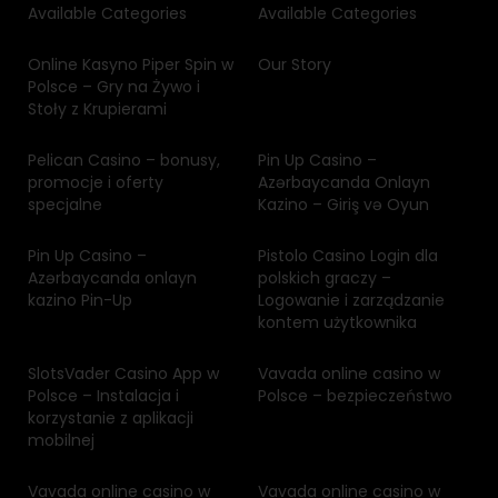
Available Categories
Available Categories
Online Kasyno Piper Spin w
Our Story
Polsce – Gry na Żywo i
Stoły z Krupierami
Pelican Casino – bonusy,
Pin Up Casino –
promocje i oferty
Azərbaycanda Onlayn
specjalne
Kazino – Giriş və Oyun
Pin Up Casino –
Pistolo Casino Login dla
Azərbaycanda onlayn
polskich graczy –
kazino Pin-Up
Logowanie i zarządzanie
kontem użytkownika
SlotsVader Casino App w
Vavada online casino w
Polsce – Instalacja i
Polsce – bezpieczeństwo
korzystanie z aplikacji
mobilnej
Vavada online casino w
Vavada online casino w