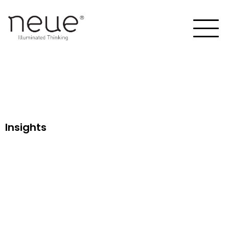
Insights