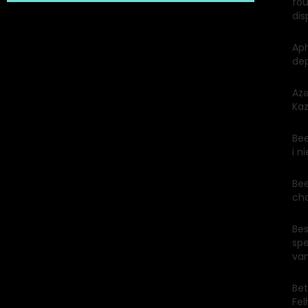
fou
dis
Aph
dep
Azə
Kaz
Bee
i n
Bee
ch
Bes
spe
van
Bet
Fel