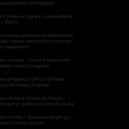
csolattartási Lehetőségek
ify Casino en Ligne | Jouez sur Betify
ec 1000 €
tenlandse goksites voor Nederlandse
lers – Beste online casino’s met een
oot spelaanbod
ino Dracula – Game Providers and
ilable Casino Categories
ino Dragonia z Ofertą na Polskę –
usy, Promocje i Nagrody
ino en ligne Yonibet en France –
nexion et gestion du compte joueur
ino Fontan – Automaty do gier gry
łowe i kasyno na żywo