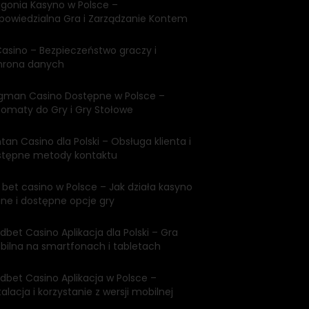
gonia Kasyno w Polsce –
owiedzialna Gra i Zarządzanie Kontem
Casino – Bezpieczeństwo graczy i
hrona danych
agman Casino Dostępne w Polsce –
omaty do Gry i Gry Stołowe
tan Casino dla Polski – Obsługa klienta i
stępne metody kontaktu
bet casino w Polsce – Jak działa kasyno
ine i dostępne opcje gry
dbet Casino Aplikacja dla Polski – Gra
ilna na smartfonach i tabletach
dbet Casino Aplikacja w Polsce –
talacja i korzystanie z wersji mobilnej