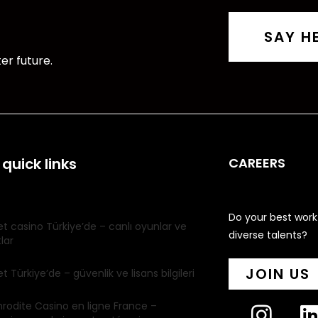
SAY H
er future.
quick links
CAREERS
Do your best wor
et casino Türkiye’de – canlı oyunlar ve
diverse talents?
tlar
JOIN US
et Türkiye’de – güvenlik ve lisans bilgileri
rodite Casino en ligne France –