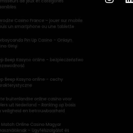
rnisseurs de jeux et catégories
ponibles
rodite Casino France – jouer sur mobile
uis un smartphone ou une tablette
rbaycanda Pin Up Casino – Onlayn
ino Girişi
p Beep Kasyno online – bezpieczeństwo
iezawodność
p Beep Kasyno online – cechy
arakterystyczne
te buitenlandse online casino voor
lers uit Nederland – Ranking op basis
 veiligheid en betrouwbaarheid
 Match Online Casino Magyar
használóknak – Ügyfélszolgálat és