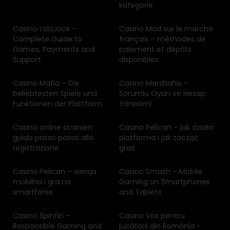
kategorie
Casino LolaJack –
Casino Mad sur le marché
Complete Guide to
français – méthodes de
Games, Payments and
paiement et dépôts
Support
disponibles
Casino Mafia – Die
Casino Marsbahis –
beliebtesten Spiele und
Sorumlu Oyun ve Hesap
Funktionen der Plattform
Yönetimi
Casino online stranieri:
Casino Pelican – jak działa
guida passo passo alla
platforma i jak zacząć
registrazione
grać
Casino Pelican – wersja
Casino Smash – Mobile
mobilna i gra na
Gaming on Smartphones
smartfonie
and Tablets
Casino Spinfin –
Casino Vox pentru
Responsible Gaming and
jucătorii din România –