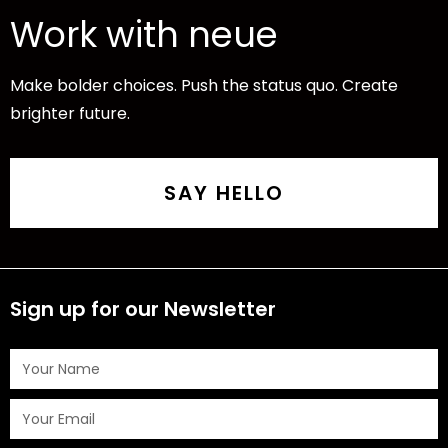
Work with neue
Make bolder choices. Push the status quo. Create
brighter future.
SAY HELLO
Sign up for our Newsletter