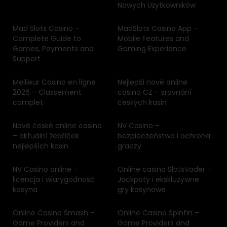
Nowych Użytkowników
Mad Slots Casino –
MadSlots Casino App –
Complete Guide to
Mobile Features and
Games, Payments and
Gaming Experience
Support
Meilleur Casino en ligne
Nejlepší nové online
2026 – Classement
casino CZ – srovnání
complet
českých kasin
Nové české online casino
NV Casino –
– aktuální žebříček
bezpieczeństwo i ochrona
nejlepších kasin
graczy
NV Casino online –
Online casino SlotsVader –
licencja i wiarygodność
Jackpoty i ekskluzywne
kasyna
gry kasynowe
Online Casino Smash –
Online Casino Spinfin –
Game Providers and
Game Providers and