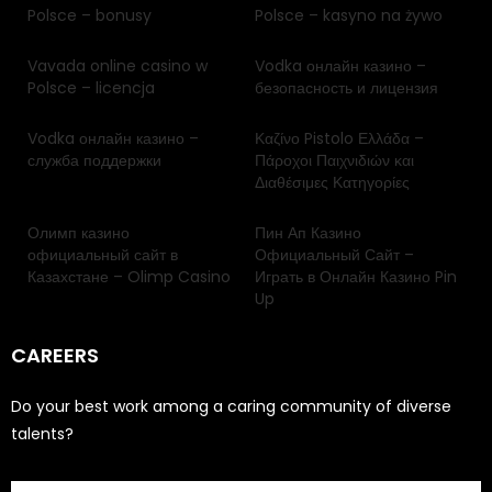
Polsce – bonusy
Polsce – kasyno na żywo
Vavada online casino w
Vodka онлайн казино –
Polsce – licencja
безопасность и лицензия
Vodka онлайн казино –
Καζίνο Pistolo Ελλάδα –
служба поддержки
Πάροχοι Παιχνιδιών και
Διαθέσιμες Κατηγορίες
Олимп казино
Пин Ап Казино
официальный сайт в
Официальный Сайт –
Казахстане – Olimp Casino
Играть в Онлайн Казино Pin
Up
CAREERS
Do your best work among a caring community of diverse
talents?