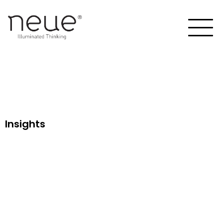
Insights