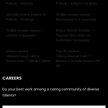
Polsce – bonusy
Polsce – kasyno na żywo
Vavada online casino w
Vodka онлайн казино –
Polsce – licencja
безопасность и лицензия
Vodka онлайн казино –
Καζίνο Pistolo Ελλάδα –
служба поддержки
Πάροχοι Παιχνιδιών και
Διαθέσιμες Κατηγορίες
Олимп казино
Пин Ап Казино
официальный сайт в
Официальный Сайт –
Казахстане – Olimp Casino
Играть в Онлайн Казино Pin
Up
CAREERS
Do your best work among a caring community of diverse
talents?