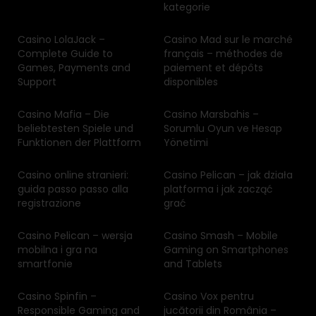
kategorie
Casino LolaJack –
Casino Mad sur le marché
Complete Guide to
français – méthodes de
Games, Payments and
paiement et dépôts
Support
disponibles
Casino Mafia – Die
Casino Marsbahis –
beliebtesten Spiele und
Sorumlu Oyun ve Hesap
Funktionen der Plattform
Yönetimi
Casino online stranieri:
Casino Pelican – jak działa
guida passo passo alla
platforma i jak zacząć
registrazione
grać
Casino Pelican – wersja
Casino Smash – Mobile
mobilna i gra na
Gaming on Smartphones
smartfonie
and Tablets
Casino Spinfin –
Casino Vox pentru
Responsible Gaming and
jucătorii din România –