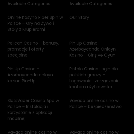
Available Categories
Available Categories
Online Kasyno Piper Spin w
Our Story
Polsce – Gry na Żywo i
Stoły z Krupierami
Pelican Casino – bonusy,
Pin Up Casino –
promocje i oferty
Azərbaycanda Onlayn
specjalne
Kazino – Giriş və Oyun
Pin Up Casino –
Pistolo Casino Login dla
Azərbaycanda onlayn
polskich graczy –
kazino Pin-Up
Logowanie i zarządzanie
kontem użytkownika
SlotsVader Casino App w
Vavada online casino w
Polsce – Instalacja i
Polsce – bezpieczeństwo
korzystanie z aplikacji
mobilnej
Vavada online casino w
Vavada online casino w