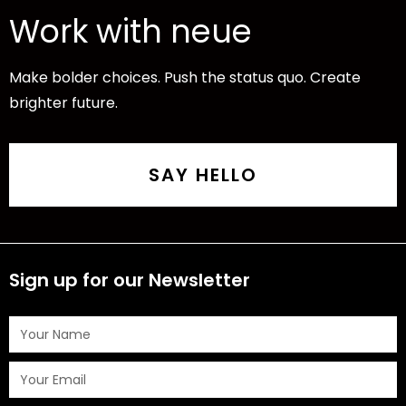
Work with neue
Make bolder choices. Push the status quo. Create
brighter future.
SAY HELLO
Sign up for our Newsletter