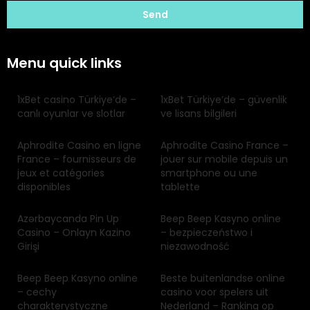
Send
Menu quick links
1xBet casino Türkiye’de –
1xBet Türkiye’de – güvenlik
canlı oyunlar ve slotlar
ve lisans bilgileri
Aphrodite Casino en ligne
Aphrodite Casino France –
France – fournisseurs de
jouer sur mobile depuis un
jeux et catégories
smartphone ou une
disponibles
tablette
Azərbaycanda Pin Up
Beep Beep Kasyno online
Casino – Onlayn Kazino
– bezpieczeństwo i
Girişi
niezawodność
Beep Beep Kasyno online
Beste buitenlandse online
– cechy
casino voor spelers uit
charakterystyczne
Nederland – Ranking op