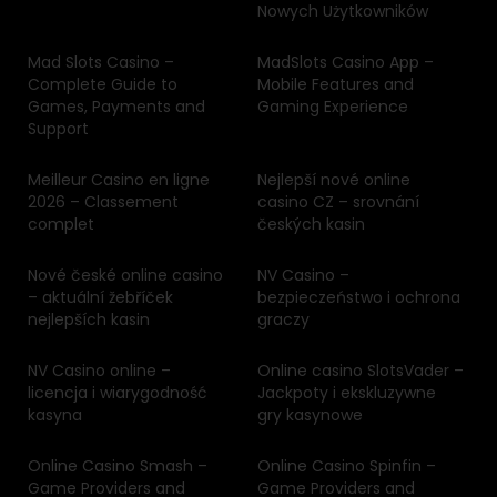
Nowych Użytkowników
Mad Slots Casino –
MadSlots Casino App –
Complete Guide to
Mobile Features and
Games, Payments and
Gaming Experience
Support
Meilleur Casino en ligne
Nejlepší nové online
2026 – Classement
casino CZ – srovnání
complet
českých kasin
Nové české online casino
NV Casino –
– aktuální žebříček
bezpieczeństwo i ochrona
nejlepších kasin
graczy
NV Casino online –
Online casino SlotsVader –
licencja i wiarygodność
Jackpoty i ekskluzywne
kasyna
gry kasynowe
Online Casino Smash –
Online Casino Spinfin –
Game Providers and
Game Providers and