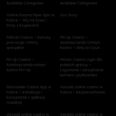
Available Categories
Available Categories
Online Kasyno Piper Spin w
Our Story
Polsce – Gry na Żywo i
Stoły z Krupierami
Pelican Casino – bonusy,
Pin Up Casino –
promocje i oferty
Azərbaycanda Onlayn
specjalne
Kazino – Giriş və Oyun
Pin Up Casino –
Pistolo Casino Login dla
Azərbaycanda onlayn
polskich graczy –
kazino Pin-Up
Logowanie i zarządzanie
kontem użytkownika
SlotsVader Casino App w
Vavada online casino w
Polsce – Instalacja i
Polsce – bezpieczeństwo
korzystanie z aplikacji
mobilnej
Vavada online casino w
Vavada online casino w