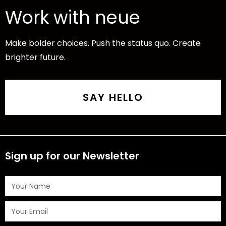
Work with neue
Make bolder choices. Push the status quo. Create
brighter future.
SAY HELLO
Sign up for our Newsletter