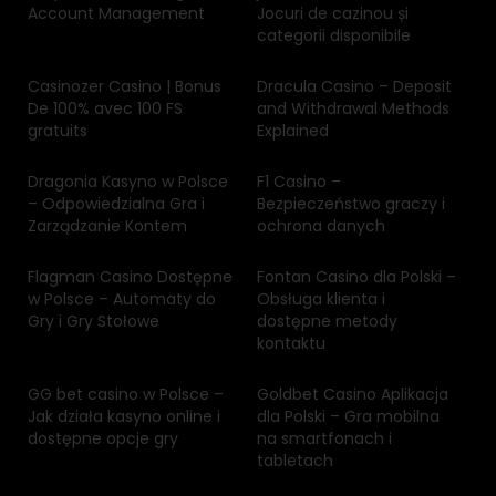
Account Management
Jocuri de cazinou și
categorii disponibile
Casinozer Casino | Bonus
Dracula Casino – Deposit
De 100% avec 100 FS
and Withdrawal Methods
gratuits
Explained
Dragonia Kasyno w Polsce
F1 Casino –
– Odpowiedzialna Gra i
Bezpieczeństwo graczy i
Zarządzanie Kontem
ochrona danych
Flagman Casino Dostępne
Fontan Casino dla Polski –
w Polsce – Automaty do
Obsługa klienta i
Gry i Gry Stołowe
dostępne metody
kontaktu
GG bet casino w Polsce –
Goldbet Casino Aplikacja
Jak działa kasyno online i
dla Polski – Gra mobilna
dostępne opcje gry
na smartfonach i
tabletach