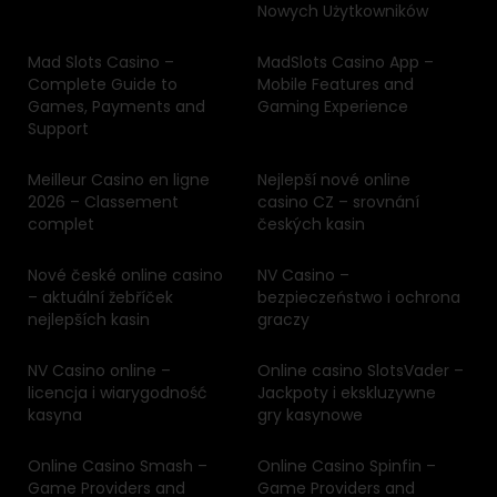
Nowych Użytkowników
Mad Slots Casino –
MadSlots Casino App –
Complete Guide to
Mobile Features and
Games, Payments and
Gaming Experience
Support
Meilleur Casino en ligne
Nejlepší nové online
2026 – Classement
casino CZ – srovnání
complet
českých kasin
Nové české online casino
NV Casino –
– aktuální žebříček
bezpieczeństwo i ochrona
nejlepších kasin
graczy
NV Casino online –
Online casino SlotsVader –
licencja i wiarygodność
Jackpoty i ekskluzywne
kasyna
gry kasynowe
Online Casino Smash –
Online Casino Spinfin –
Game Providers and
Game Providers and