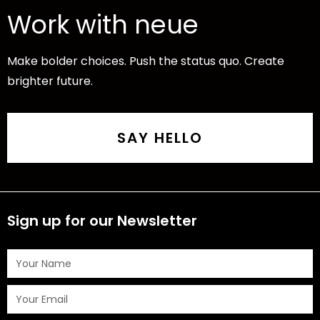
Work with neue
Make bolder choices. Push the status quo. Create
brighter future.
SAY HELLO
Sign up for our Newsletter