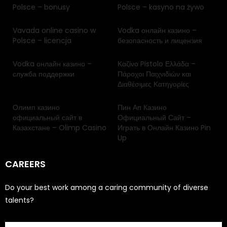
Polsce – bonusy
Polsce – kasyno na żywo
Vavada online casino w
Vodka онлайн казино –
Polsce – licencja
безопасность и лицензия
Vodka онлайн казино –
Καζίνο Pistolo Ελλάδα –
служба поддержки
Πάροχοι Παιχνιδιών και
Διαθέσιμες Κατηγορίες
Олимп казино
Пин Ап Казино
официальный сайт в
Официальный Сайт –
Казахстане – Olimp Casino
Играть в Онлайн Казино Pin
Up
CAREERS
Do your best work among a caring community of diverse
talents?