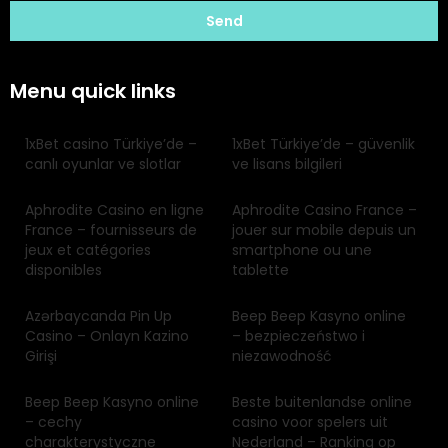
Send
Menu quick links
1xBet casino Türkiye’de –
1xBet Türkiye’de – güvenlik
canlı oyunlar ve slotlar
ve lisans bilgileri
Aphrodite Casino en ligne
Aphrodite Casino France –
France – fournisseurs de
jouer sur mobile depuis un
jeux et catégories
smartphone ou une
disponibles
tablette
Azərbaycanda Pin Up
Beep Beep Kasyno online
Casino – Onlayn Kazino
– bezpieczeństwo i
Girişi
niezawodność
Beep Beep Kasyno online
Beste buitenlandse online
– cechy
casino voor spelers uit
charakterystyczne
Nederland – Ranking op