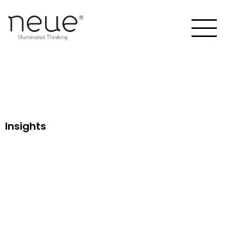
Insights