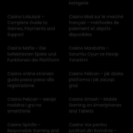
kategorie
Casino LolaJack –
Casino Mad sur le marché
Complete Guide to
français – méthodes de
Games, Payments and
paiement et dépôts
Support
disponibles
Casino Mafia – Die
Casino Marsbahis –
beliebtesten Spiele und
Sorumlu Oyun ve Hesap
Funktionen der Plattform
Yönetimi
Casino online stranieri:
Casino Pelican – jak działa
guida passo passo alla
platforma i jak zacząć
registrazione
grać
Casino Pelican – wersja
Casino Smash – Mobile
mobilna i gra na
Gaming on Smartphones
smartfonie
and Tablets
Casino Spinfin –
Casino Vox pentru
Responsible Gaming and
jucătorii din România –