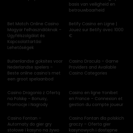
basis van veiligheid en
betrouwbaarheid
Bet Match Online Casino
Betify Casino en Ligne |
Magyar Felhasználóknak –
Jouez sur Betify avec 1000
Ügyfélszolgálat és
€
Kapcsolattartási
Lehetőségek
Buitenlandse goksites voor
Casino Dracula – Game
Nederlandse spelers –
Providers and Available
Beste online casino’s met
Casino Categories
een groot spelaanbod
Casino Dragonia z Ofertą
Casino en ligne Yonibet
na Polskę – Bonusy,
en France – Connexion et
Promocje i Nagrody
gestion du compte joueur
Casino Fontan –
Casino Fontan dla polskich
Automaty do gier gry
graczy – Oferta gier
stołowe i kasyno na żywo
kasynowych i dostępne