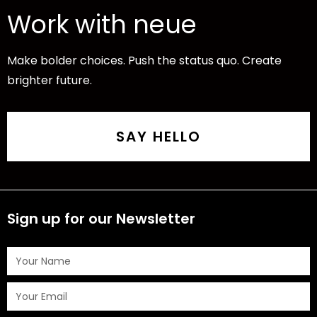
Work with neue
Make bolder choices. Push the status quo. Create
brighter future.
SAY HELLO
Sign up for our Newsletter