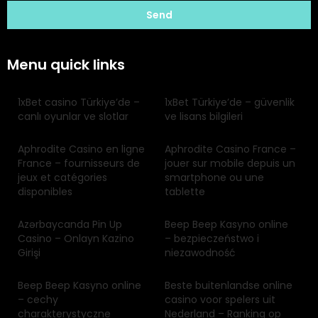
Send
Menu quick links
1xBet casino Türkiye’de –
1xBet Türkiye’de – güvenlik
canlı oyunlar ve slotlar
ve lisans bilgileri
Aphrodite Casino en ligne
Aphrodite Casino France –
France – fournisseurs de
jouer sur mobile depuis un
jeux et catégories
smartphone ou une
disponibles
tablette
Azərbaycanda Pin Up
Beep Beep Kasyno online
Casino – Onlayn Kazino
– bezpieczeństwo i
Girişi
niezawodność
Beep Beep Kasyno online
Beste buitenlandse online
– cechy
casino voor spelers uit
charakterystyczne
Nederland – Ranking op