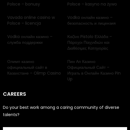
Polsce – bonusy
Polsce – kasyno na żywo
Vavada online casino w
Vodka онлайн казино –
Polsce – licencja
безопасность и лицензия
Vodka онлайн казино –
Καζίνο Pistolo Ελλάδα –
служба поддержки
Πάροχοι Παιχνιδιών και
Διαθέσιμες Κατηγορίες
Олимп казино
Пин Ап Казино
официальный сайт в
Официальный Сайт –
Казахстане – Olimp Casino
Играть в Онлайн Казино Pin
Up
CAREERS
Do your best work among a caring community of diverse
talents?