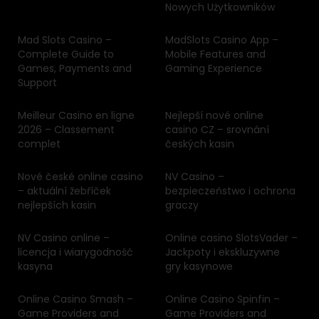
Nowych Użytkowników
Mad Slots Casino –
MadSlots Casino App –
Complete Guide to
Mobile Features and
Games, Payments and
Gaming Experience
Support
Meilleur Casino en ligne
Nejlepší nové online
2026 – Classement
casino CZ – srovnání
complet
českých kasin
Nové české online casino
NV Casino –
– aktuální žebříček
bezpieczeństwo i ochrona
nejlepších kasin
graczy
NV Casino online –
Online casino SlotsVader –
licencja i wiarygodność
Jackpoty i ekskluzywne
kasyna
gry kasynowe
Online Casino Smash –
Online Casino Spinfin –
Game Providers and
Game Providers and