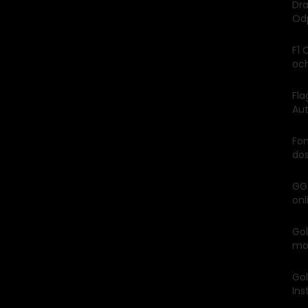
Dra
Odp
F1 
oc
Fl
Aut
Fon
do
GG 
onl
Gol
mob
Gol
Ins