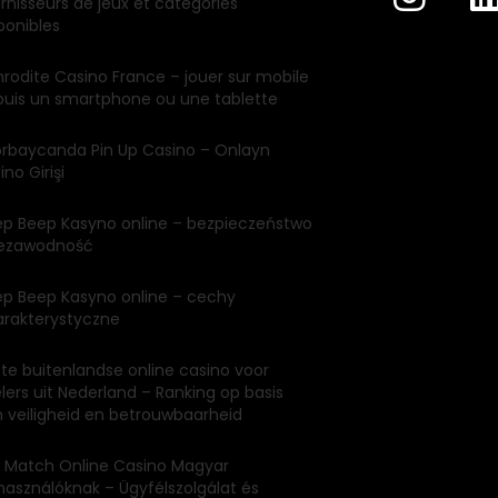
rnisseurs de jeux et catégories
ponibles
rodite Casino France – jouer sur mobile
uis un smartphone ou une tablette
rbaycanda Pin Up Casino – Onlayn
ino Girişi
p Beep Kasyno online – bezpieczeństwo
iezawodność
p Beep Kasyno online – cechy
arakterystyczne
te buitenlandse online casino voor
lers uit Nederland – Ranking op basis
 veiligheid en betrouwbaarheid
 Match Online Casino Magyar
használóknak – Ügyfélszolgálat és