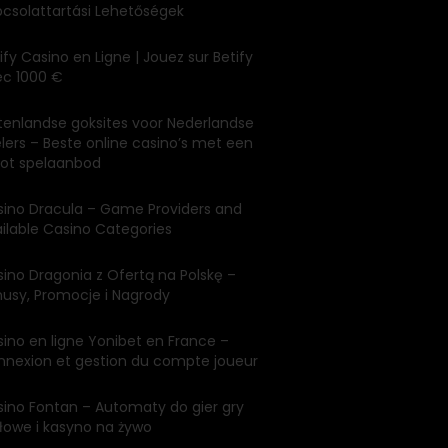
csolattartási Lehetőségek
ify Casino en Ligne | Jouez sur Betify
ec 1000 €
tenlandse goksites voor Nederlandse
lers – Beste online casino’s met een
oot spelaanbod
ino Dracula – Game Providers and
ilable Casino Categories
ino Dragonia z Ofertą na Polskę –
usy, Promocje i Nagrody
ino en ligne Yonibet en France –
nexion et gestion du compte joueur
ino Fontan – Automaty do gier gry
łowe i kasyno na żywo