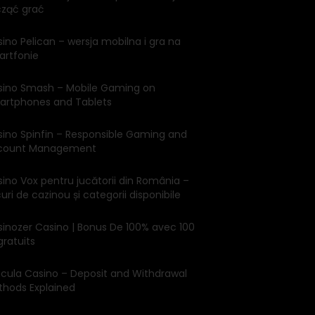
cząć grać
ino Pelican – wersja mobilna i gra na
artfonie
sino Smash – Mobile Gaming on
artphones and Tablets
ino Spinfin – Responsible Gaming and
count Management
ino Vox pentru jucătorii din România –
uri de cazinou și categorii disponibile
inozer Casino | Bonus De 100% avec 100
gratuits
cula Casino – Deposit and Withdrawal
hods Explained