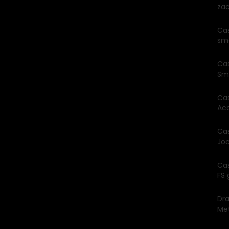
za
Cas
sm
Ca
Sm
Cas
Ac
Cas
Joc
Cas
FS 
Dra
Met