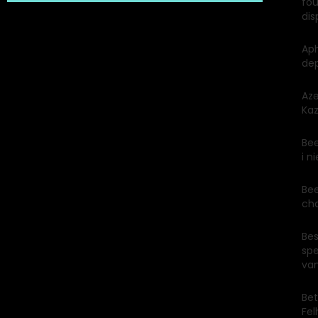
fou
dis
Aph
dep
Azə
Kaz
Bee
i n
Bee
ch
Bes
spe
van
Bet
Fel