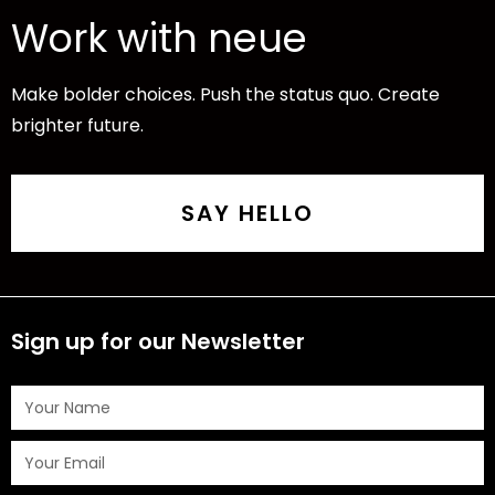
Work with neue
Make bolder choices. Push the status quo. Create
brighter future.
SAY HELLO
Sign up for our Newsletter