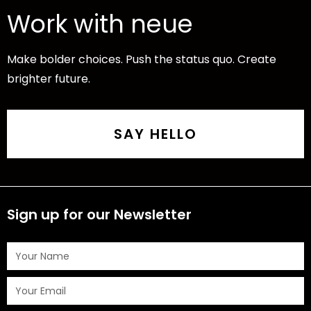
Work with neue
Make bolder choices. Push the status quo. Create
brighter future.
SAY HELLO
Sign up for our Newsletter