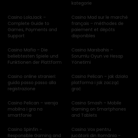
kategorie
Casino LolaJack –
Casino Mad sur le marché
Complete Guide to
français – méthodes de
Games, Payments and
paiement et dépôts
Support
disponibles
Casino Mafia – Die
Casino Marsbahis –
beliebtesten Spiele und
Sorumlu Oyun ve Hesap
Funktionen der Plattform
Yönetimi
Casino online stranieri:
Casino Pelican – jak działa
guida passo passo alla
platforma i jak zacząć
registrazione
grać
Casino Pelican – wersja
Casino Smash – Mobile
mobilna i gra na
Gaming on Smartphones
smartfonie
and Tablets
Casino Spinfin –
Casino Vox pentru
Responsible Gaming and
jucătorii din România –