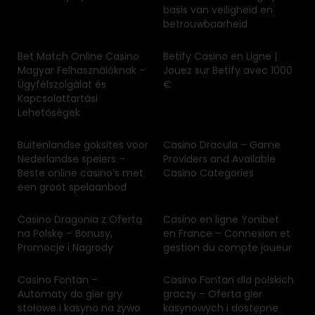
basis van veiligheid en
betrouwbaarheid
Bet Match Online Casino
Betify Casino en Ligne |
Magyar Felhasználóknak –
Jouez sur Betify avec 1000
Ügyfélszolgálat és
€
Kapcsolattartási
Lehetőségek
Buitenlandse goksites voor
Casino Dracula – Game
Nederlandse spelers –
Providers and Available
Beste online casino’s met
Casino Categories
een groot spelaanbod
Casino Dragonia z Ofertą
Casino en ligne Yonibet
na Polskę – Bonusy,
en France – Connexion et
Promocje i Nagrody
gestion du compte joueur
Casino Fontan –
Casino Fontan dla polskich
Automaty do gier gry
graczy – Oferta gier
stołowe i kasyno na żywo
kasynowych i dostępne