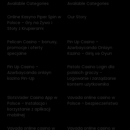
Available Categories
Available Categories
Online Kasyno Piper Spin w
Our Story
Polsce – Gry na Żywo i
Stoły z Krupierami
Pelican Casino – bonusy,
Pin Up Casino –
promocje i oferty
Azərbaycanda Onlayn
specjalne
Kazino – Giriş və Oyun
Pin Up Casino –
Pistolo Casino Login dla
Azərbaycanda onlayn
polskich graczy –
kazino Pin-Up
Logowanie i zarządzanie
kontem użytkownika
SlotsVader Casino App w
Vavada online casino w
Polsce – Instalacja i
Polsce – bezpieczeństwo
korzystanie z aplikacji
mobilnej
Vavada online casino w
Vavada online casino w