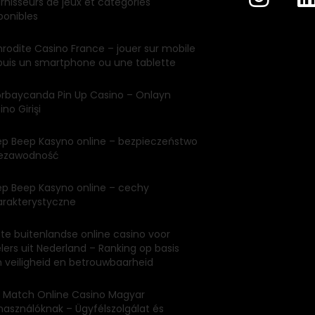
rnisseurs de jeux et catégories
ponibles
rodite Casino France – jouer sur mobile
uis un smartphone ou une tablette
rbaycanda Pin Up Casino – Onlayn
ino Girişi
p Beep Kasyno online – bezpieczeństwo
iezawodność
p Beep Kasyno online – cechy
arakterystyczne
te buitenlandse online casino voor
lers uit Nederland – Ranking op basis
 veiligheid en betrouwbaarheid
 Match Online Casino Magyar
használóknak – Ügyfélszolgálat és