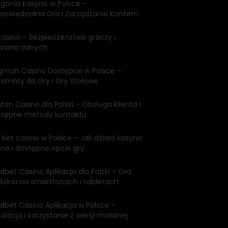
gonia Kasyno w Polsce –
owiedzialna Gra i Zarządzanie Kontem
Casino – Bezpieczeństwo graczy i
hrona danych
agman Casino Dostępne w Polsce –
omaty do Gry i Gry Stołowe
tan Casino dla Polski – Obsługa klienta i
stępne metody kontaktu
bet casino w Polsce – Jak działa kasyno
ine i dostępne opcje gry
dbet Casino Aplikacja dla Polski – Gra
ilna na smartfonach i tabletach
dbet Casino Aplikacja w Polsce –
talacja i korzystanie z wersji mobilnej