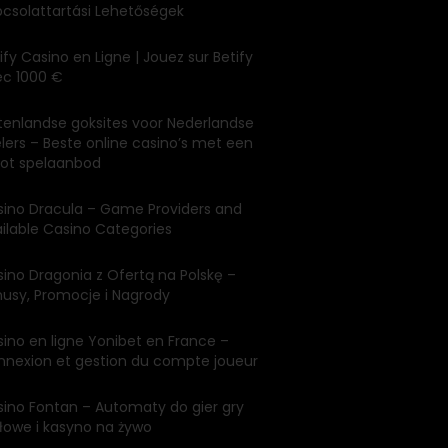
csolattartási Lehetőségek
ify Casino en Ligne | Jouez sur Betify
ec 1000 €
tenlandse goksites voor Nederlandse
lers – Beste online casino’s met een
oot spelaanbod
ino Dracula – Game Providers and
ilable Casino Categories
ino Dragonia z Ofertą na Polskę –
usy, Promocje i Nagrody
ino en ligne Yonibet en France –
nexion et gestion du compte joueur
ino Fontan – Automaty do gier gry
łowe i kasyno na żywo