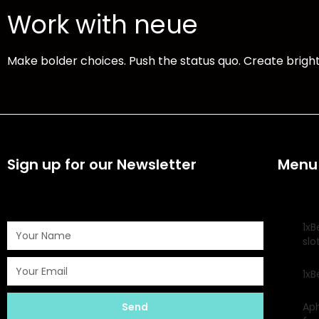
Work with neue
Make bolder choices. Push the status quo. Create bright
Sign up for our Newsletter
Menu 
1xB
slo
1xB
Send
Aph