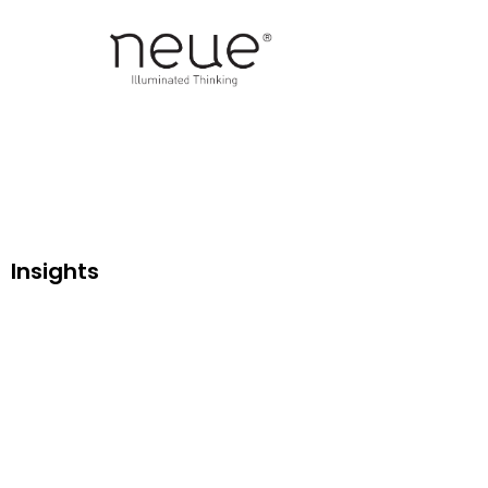
Insights