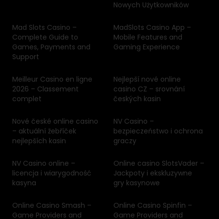
Nowych Użytkowników
Mad Slots Casino –
MadSlots Casino App –
Complete Guide to
Mobile Features and
Games, Payments and
Gaming Experience
Support
Meilleur Casino en ligne
Nejlepší nové online
2026 – Classement
casino CZ – srovnání
complet
českých kasin
Nové české online casino
NV Casino –
– aktuální žebříček
bezpieczeństwo i ochrona
nejlepších kasin
graczy
NV Casino online –
Online casino SlotsVader –
licencja i wiarygodność
Jackpoty i ekskluzywne
kasyna
gry kasynowe
Online Casino Smash –
Online Casino Spinfin –
Game Providers and
Game Providers and