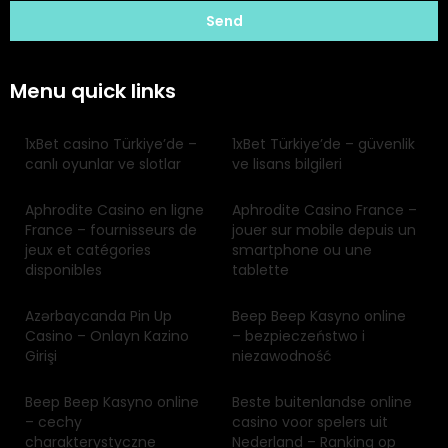
Send
Menu quick links
1xBet casino Türkiye’de –
1xBet Türkiye’de – güvenlik
canlı oyunlar ve slotlar
ve lisans bilgileri
Aphrodite Casino en ligne
Aphrodite Casino France –
France – fournisseurs de
jouer sur mobile depuis un
jeux et catégories
smartphone ou une
disponibles
tablette
Azərbaycanda Pin Up
Beep Beep Kasyno online
Casino – Onlayn Kazino
– bezpieczeństwo i
Girişi
niezawodność
Beep Beep Kasyno online
Beste buitenlandse online
– cechy
casino voor spelers uit
charakterystyczne
Nederland – Ranking op