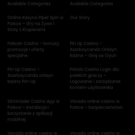
Available Categories
Available Categories
Online Kasyno Piper Spin w
Our Story
Polsce – Gry na Żywo i
Stoły z Krupierami
Pelican Casino – bonusy,
Pin Up Casino –
promocje i oferty
Azərbaycanda Onlayn
specjalne
Kazino – Giriş və Oyun
Pin Up Casino –
Pistolo Casino Login dla
Azərbaycanda onlayn
polskich graczy –
kazino Pin-Up
Logowanie i zarządzanie
kontem użytkownika
SlotsVader Casino App w
Vavada online casino w
Polsce – Instalacja i
Polsce – bezpieczeństwo
korzystanie z aplikacji
mobilnej
Vavada online casino w
Vavada online casino w