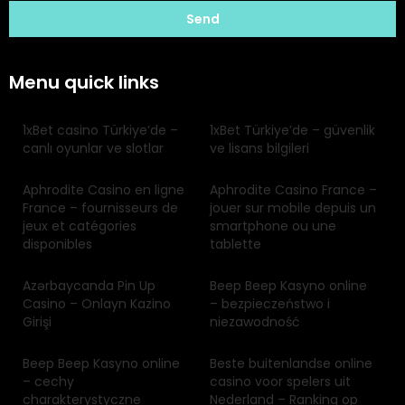
Send
Menu quick links
1xBet casino Türkiye’de –
1xBet Türkiye’de – güvenlik
canlı oyunlar ve slotlar
ve lisans bilgileri
Aphrodite Casino en ligne
Aphrodite Casino France –
France – fournisseurs de
jouer sur mobile depuis un
jeux et catégories
smartphone ou une
disponibles
tablette
Azərbaycanda Pin Up
Beep Beep Kasyno online
Casino – Onlayn Kazino
– bezpieczeństwo i
Girişi
niezawodność
Beep Beep Kasyno online
Beste buitenlandse online
– cechy
casino voor spelers uit
charakterystyczne
Nederland – Ranking op