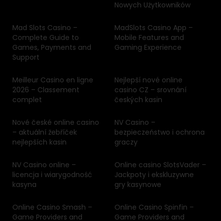
Nowych Użytkowników
Mad Slots Casino –
MadSlots Casino App –
Complete Guide to
Mobile Features and
Games, Payments and
Gaming Experience
Support
Meilleur Casino en ligne
Nejlepší nové online
2026 – Classement
casino CZ – srovnání
complet
českých kasin
Nové české online casino
NV Casino –
– aktuální žebříček
bezpieczeństwo i ochrona
nejlepších kasin
graczy
NV Casino online –
Online casino SlotsVader –
licencja i wiarygodność
Jackpoty i ekskluzywne
kasyna
gry kasynowe
Online Casino Smash –
Online Casino Spinfin –
Game Providers and
Game Providers and