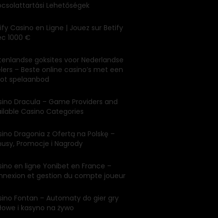
csolattartási Lehetőségek
ify Casino en Ligne | Jouez sur Betify
ec 1000 €
tenlandse goksites voor Nederlandse
lers – Beste online casino’s met een
oot spelaanbod
ino Dracula – Game Providers and
ilable Casino Categories
ino Dragonia z Ofertą na Polskę –
usy, Promocje i Nagrody
ino en ligne Yonibet en France –
nexion et gestion du compte joueur
ino Fontan – Automaty do gier gry
łowe i kasyno na żywo