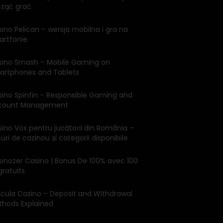
cząć grać
ino Pelican – wersja mobilna i gra na
artfonie
sino Smash – Mobile Gaming on
artphones and Tablets
ino Spinfin – Responsible Gaming and
count Management
ino Vox pentru jucătorii din România –
uri de cazinou și categorii disponibile
inozer Casino | Bonus De 100% avec 100
gratuits
cula Casino – Deposit and Withdrawal
hods Explained