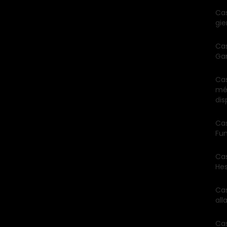
Cas
gie
Cas
Ga
Cas
mé
dis
Cas
Fun
Cas
He
Cas
all
Cas