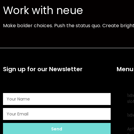
Work with neue
Make bolder choices. Push the status quo. Create bright
Sign up for our Newsletter
Menu 
1xB
slo
1xB
Send
Aph