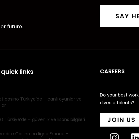
SAY H
er future.
quick links
CAREERS
Do your best wor
et casino Türkiye’de – canlı oyunlar ve
diverse talents?
tlar
JOIN US
et Türkiye’de – güvenlik ve lisans bilgileri
rodite Casino en ligne France –