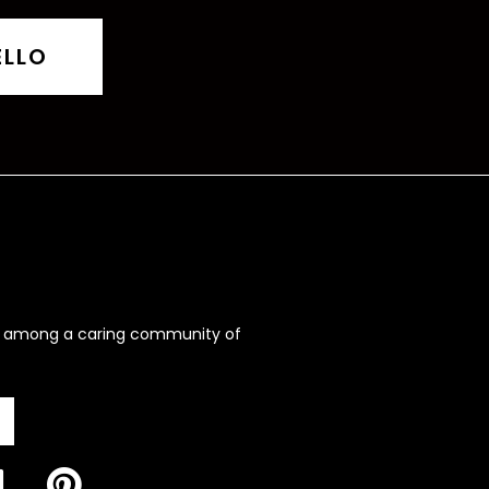
ELLO
k among a caring community of