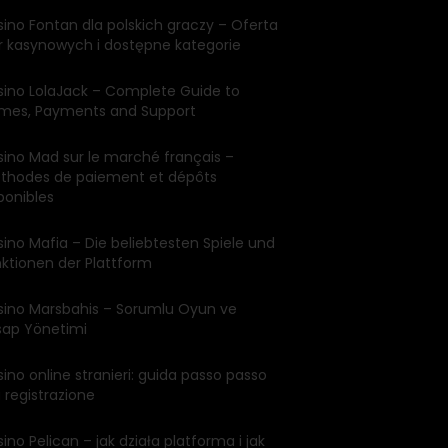
ino Fontan dla polskich graczy – Oferta
r kasynowych i dostępne kategorie
ino LolaJack – Complete Guide to
mes, Payments and Support
ino Mad sur le marché français –
thodes de paiement et dépôts
ponibles
ino Mafia – Die beliebtesten Spiele und
ktionen der Plattform
ino Marsbahis – Sorumlu Oyun ve
sap Yönetimi
ino online stranieri: guida passo passo
a registrazione
ino Pelican – jak działa platforma i jak