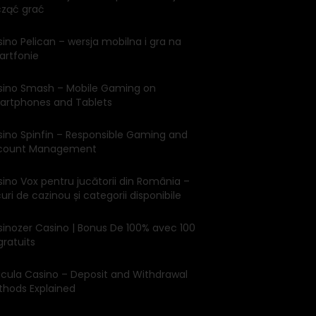
cząć grać
ino Pelican – wersja mobilna i gra na
artfonie
sino Smash – Mobile Gaming on
artphones and Tablets
ino Spinfin – Responsible Gaming and
count Management
ino Vox pentru jucătorii din România –
uri de cazinou și categorii disponibile
inozer Casino | Bonus De 100% avec 100
gratuits
cula Casino – Deposit and Withdrawal
hods Explained