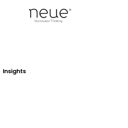
Insights