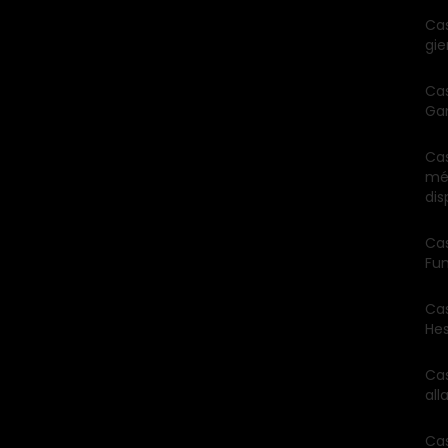
Cas
gie
Cas
Ga
Cas
mé
dis
Cas
Fun
Cas
He
Cas
all
Cas