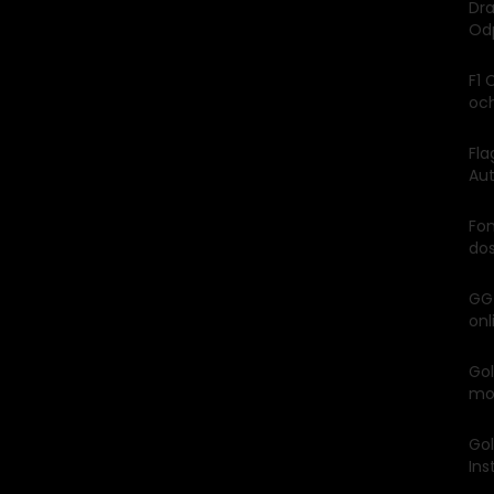
Dra
Odp
F1 
oc
Fl
Aut
Fon
do
GG 
onl
Gol
mob
Gol
Ins