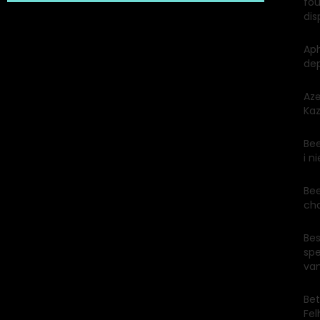
fou
dis
Aph
dep
Azə
Kaz
Bee
i n
Bee
ch
Bes
spe
van
Bet
Fel