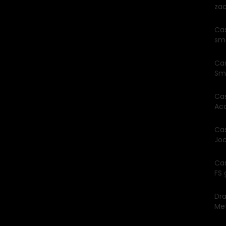
za
Cas
sm
Ca
Sm
Cas
Ac
Cas
Joc
Cas
FS 
Dra
Met