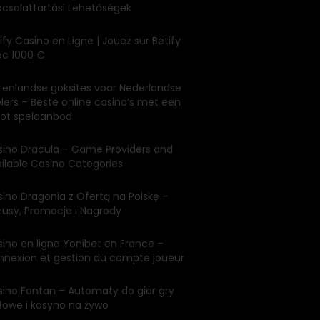
csolattartási Lehetőségek
ify Casino en Ligne | Jouez sur Betify
ec 1000 €
tenlandse goksites voor Nederlandse
lers – Beste online casino’s met een
oot spelaanbod
ino Dracula – Game Providers and
ilable Casino Categories
ino Dragonia z Ofertą na Polskę –
usy, Promocje i Nagrody
ino en ligne Yonibet en France –
nexion et gestion du compte joueur
ino Fontan – Automaty do gier gry
łowe i kasyno na żywo