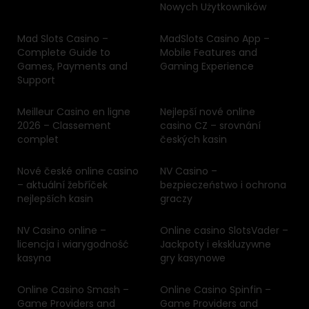
Nowych Użytkowników
Mad Slots Casino –
MadSlots Casino App –
Complete Guide to
Mobile Features and
Games, Payments and
Gaming Experience
Support
Meilleur Casino en ligne
Nejlepší nové online
2026 – Classement
casino CZ – srovnání
complet
českých kasin
Nové české online casino
NV Casino –
– aktuální žebříček
bezpieczeństwo i ochrona
nejlepších kasin
graczy
NV Casino online –
Online casino SlotsVader –
licencja i wiarygodność
Jackpoty i ekskluzywne
kasyna
gry kasynowe
Online Casino Smash –
Online Casino Spinfin –
Game Providers and
Game Providers and