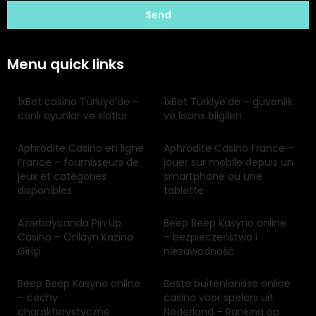
Send
Menu quick links
1xBet casino Türkiye’de –
1xBet Türkiye’de – güvenlik
canlı oyunlar ve slotlar
ve lisans bilgileri
Aphrodite Casino en ligne
Aphrodite Casino France –
France – fournisseurs de
jouer sur mobile depuis un
jeux et catégories
smartphone ou une
disponibles
tablette
Azərbaycanda Pin Up
Beep Beep Kasyno online
Casino – Onlayn Kazino
– bezpieczeństwo i
Girişi
niezawodność
Beep Beep Kasyno online
Beste buitenlandse online
– cechy
casino voor spelers uit
charakterystyczne
Nederland – Ranking op