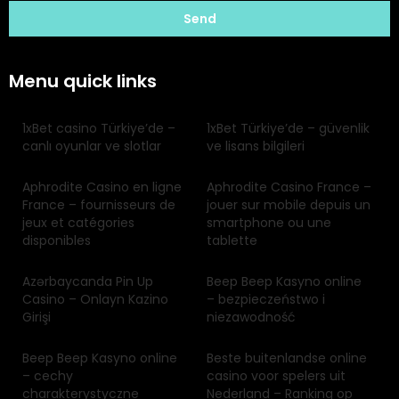
Send
Menu quick links
1xBet casino Türkiye’de –
1xBet Türkiye’de – güvenlik
canlı oyunlar ve slotlar
ve lisans bilgileri
Aphrodite Casino en ligne
Aphrodite Casino France –
France – fournisseurs de
jouer sur mobile depuis un
jeux et catégories
smartphone ou une
disponibles
tablette
Azərbaycanda Pin Up
Beep Beep Kasyno online
Casino – Onlayn Kazino
– bezpieczeństwo i
Girişi
niezawodność
Beep Beep Kasyno online
Beste buitenlandse online
– cechy
casino voor spelers uit
charakterystyczne
Nederland – Ranking op