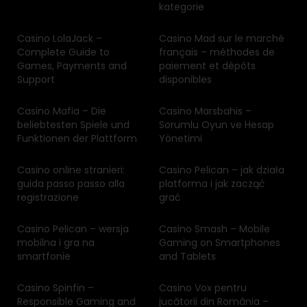
kategorie
Casino LolaJack –
Casino Mad sur le marché
Complete Guide to
français – méthodes de
Games, Payments and
paiement et dépôts
Support
disponibles
Casino Mafia – Die
Casino Marsbahis –
beliebtesten Spiele und
Sorumlu Oyun ve Hesap
Funktionen der Plattform
Yönetimi
Casino online stranieri:
Casino Pelican – jak działa
guida passo passo alla
platforma i jak zacząć
registrazione
grać
Casino Pelican – wersja
Casino Smash – Mobile
mobilna i gra na
Gaming on Smartphones
smartfonie
and Tablets
Casino Spinfin –
Casino Vox pentru
Responsible Gaming and
jucătorii din România –