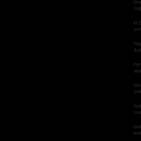
Dra
Odp
F1 
oc
Fl
Aut
Fon
do
GG 
onl
Gol
mob
Gol
Ins