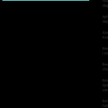
fou
dis
Aph
dep
Azə
Kaz
Bee
i n
Bee
ch
Bes
spe
van
Bet
Fel