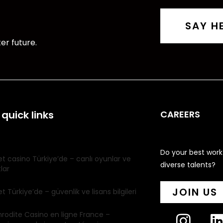
SAY H
er future.
quick links
CAREERS
Do your best wor
et casino Türkiye’de – canlı oyunlar ve
diverse talents?
tlar
JOIN US
et Türkiye’de – güvenlik ve lisans bilgileri
rodite Casino en ligne France –