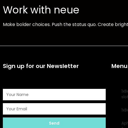
Work with neue
Make bolder choices. Push the status quo. Create bright
Sign up for our Newsletter
Menu 
1xB
slo
1xB
Send
Aph