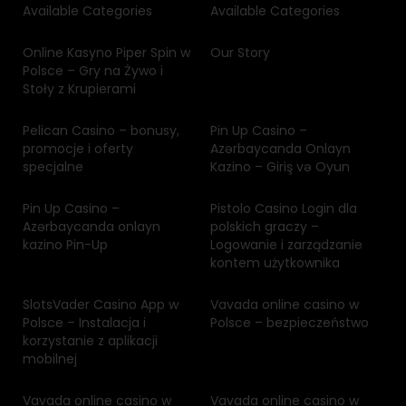
Available Categories
Available Categories
Online Kasyno Piper Spin w
Our Story
Polsce – Gry na Żywo i
Stoły z Krupierami
Pelican Casino – bonusy,
Pin Up Casino –
promocje i oferty
Azərbaycanda Onlayn
specjalne
Kazino – Giriş və Oyun
Pin Up Casino –
Pistolo Casino Login dla
Azərbaycanda onlayn
polskich graczy –
kazino Pin-Up
Logowanie i zarządzanie
kontem użytkownika
SlotsVader Casino App w
Vavada online casino w
Polsce – Instalacja i
Polsce – bezpieczeństwo
korzystanie z aplikacji
mobilnej
Vavada online casino w
Vavada online casino w