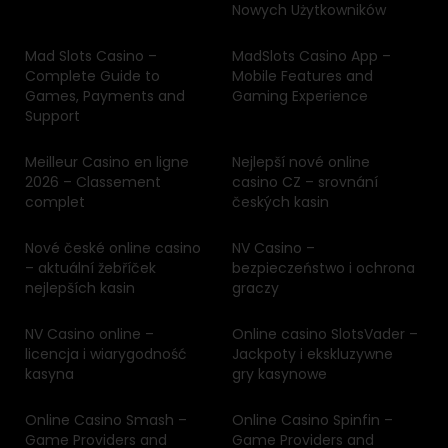
Nowych Użytkowników
Mad Slots Casino –
MadSlots Casino App –
Complete Guide to
Mobile Features and
Games, Payments and
Gaming Experience
Support
Meilleur Casino en ligne
Nejlepší nové online
2026 – Classement
casino CZ – srovnání
complet
českých kasin
Nové české online casino
NV Casino –
– aktuální žebříček
bezpieczeństwo i ochrona
nejlepších kasin
graczy
NV Casino online –
Online casino SlotsVader –
licencja i wiarygodność
Jackpoty i ekskluzywne
kasyna
gry kasynowe
Online Casino Smash –
Online Casino Spinfin –
Game Providers and
Game Providers and