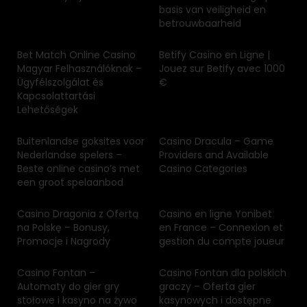
basis van veiligheid en
betrouwbaarheid
Bet Match Online Casino
Betify Casino en Ligne |
Magyar Felhasználóknak –
Jouez sur Betify avec 1000
Ügyfélszolgálat és
€
Kapcsolattartási
Lehetőségek
Buitenlandse goksites voor
Casino Dracula – Game
Nederlandse spelers –
Providers and Available
Beste online casino’s met
Casino Categories
een groot spelaanbod
Casino Dragonia z Ofertą
Casino en ligne Yonibet
na Polskę – Bonusy,
en France – Connexion et
Promocje i Nagrody
gestion du compte joueur
Casino Fontan –
Casino Fontan dla polskich
Automaty do gier gry
graczy – Oferta gier
stołowe i kasyno na żywo
kasynowych i dostępne