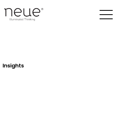
Insights