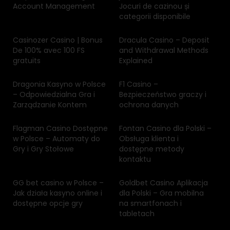
Account Management
Jocuri de cazinou și
categorii disponibile
Casinozer Casino | Bonus
Dracula Casino – Deposit
De 100% avec 100 FS
and Withdrawal Methods
gratuits
Explained
Dragonia Kasyno w Polsce
F1 Casino –
– Odpowiedzialna Gra i
Bezpieczeństwo graczy i
Zarządzanie Kontem
ochrona danych
Flagman Casino Dostępne
Fontan Casino dla Polski –
w Polsce – Automaty do
Obsługa klienta i
Gry i Gry Stołowe
dostępne metody
kontaktu
GG bet casino w Polsce –
Goldbet Casino Aplikacja
Jak działa kasyno online i
dla Polski – Gra mobilna
dostępne opcje gry
na smartfonach i
tabletach