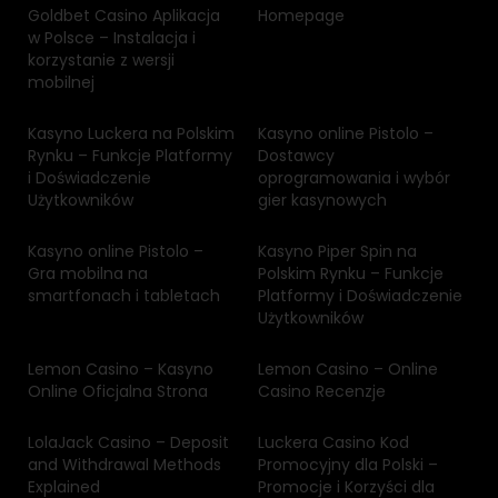
Goldbet Casino Aplikacja
Homepage
w Polsce – Instalacja i
korzystanie z wersji
mobilnej
Kasyno Luckera na Polskim
Kasyno online Pistolo –
Rynku – Funkcje Platformy
Dostawcy
i Doświadczenie
oprogramowania i wybór
Użytkowników
gier kasynowych
Kasyno online Pistolo –
Kasyno Piper Spin na
Gra mobilna na
Polskim Rynku – Funkcje
smartfonach i tabletach
Platformy i Doświadczenie
Użytkowników
Lemon Casino – Kasyno
Lemon Casino – Online
Online Oficjalna Strona
Casino Recenzje
LolaJack Casino – Deposit
Luckera Casino Kod
and Withdrawal Methods
Promocyjny dla Polski –
Explained
Promocje i Korzyści dla