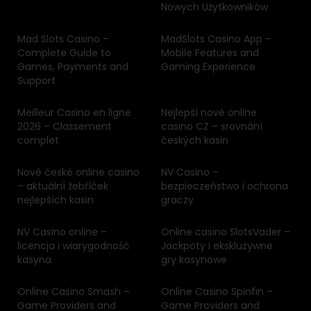
Nowych Użytkowników
Mad Slots Casino –
MadSlots Casino App –
Complete Guide to
Mobile Features and
Games, Payments and
Gaming Experience
Support
Meilleur Casino en ligne
Nejlepší nové online
2026 – Classement
casino CZ – srovnání
complet
českých kasin
Nové české online casino
NV Casino –
– aktuální žebříček
bezpieczeństwo i ochrona
nejlepších kasin
graczy
NV Casino online –
Online casino SlotsVader –
licencja i wiarygodność
Jackpoty i ekskluzywne
kasyna
gry kasynowe
Online Casino Smash –
Online Casino Spinfin –
Game Providers and
Game Providers and