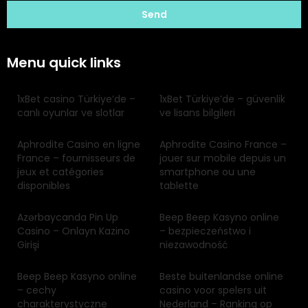
Send
Menu quick links
1xBet casino Türkiye’de –
1xBet Türkiye’de – güvenlik
canlı oyunlar ve slotlar
ve lisans bilgileri
Aphrodite Casino en ligne
Aphrodite Casino France –
France – fournisseurs de
jouer sur mobile depuis un
jeux et catégories
smartphone ou une
disponibles
tablette
Azərbaycanda Pin Up
Beep Beep Kasyno online
Casino – Onlayn Kazino
– bezpieczeństwo i
Girişi
niezawodność
Beep Beep Kasyno online
Beste buitenlandse online
– cechy
casino voor spelers uit
charakterystyczne
Nederland – Ranking op