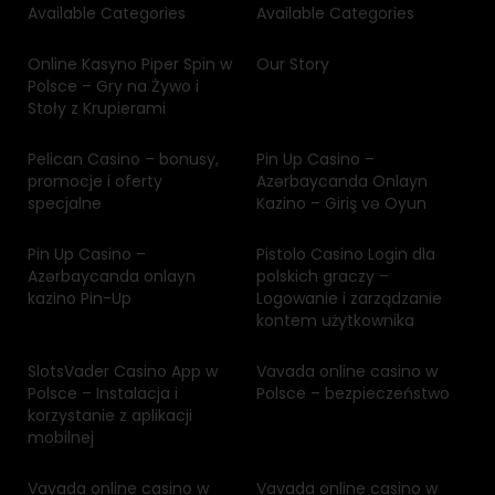
Available Categories
Available Categories
Online Kasyno Piper Spin w
Our Story
Polsce – Gry na Żywo i
Stoły z Krupierami
Pelican Casino – bonusy,
Pin Up Casino –
promocje i oferty
Azərbaycanda Onlayn
specjalne
Kazino – Giriş və Oyun
Pin Up Casino –
Pistolo Casino Login dla
Azərbaycanda onlayn
polskich graczy –
kazino Pin-Up
Logowanie i zarządzanie
kontem użytkownika
SlotsVader Casino App w
Vavada online casino w
Polsce – Instalacja i
Polsce – bezpieczeństwo
korzystanie z aplikacji
mobilnej
Vavada online casino w
Vavada online casino w