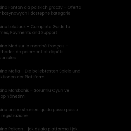
ino Fontan dla polskich graczy – Oferta
r kasynowych i dostępne kategorie
ino LolaJack – Complete Guide to
mes, Payments and Support
ino Mad sur le marché français –
thodes de paiement et dépôts
ponibles
ino Mafia – Die beliebtesten Spiele und
ktionen der Plattform
ino Marsbahis – Sorumlu Oyun ve
sap Yönetimi
ino online stranieri: guida passo passo
a registrazione
ino Pelican – jak działa platforma i jak