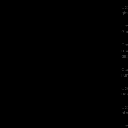
Cas
gie
Cas
Ga
Cas
mé
dis
Cas
Fun
Cas
He
Cas
all
Cas