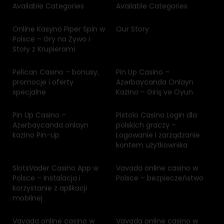
Available Categories
Available Categories
Online Kasyno Piper Spin w
Our Story
Polsce – Gry na Żywo i
Stoły z Krupierami
Pelican Casino – bonusy,
Pin Up Casino –
promocje i oferty
Azərbaycanda Onlayn
specjalne
Kazino – Giriş və Oyun
Pin Up Casino –
Pistolo Casino Login dla
Azərbaycanda onlayn
polskich graczy –
kazino Pin-Up
Logowanie i zarządzanie
kontem użytkownika
SlotsVader Casino App w
Vavada online casino w
Polsce – Instalacja i
Polsce – bezpieczeństwo
korzystanie z aplikacji
mobilnej
Vavada online casino w
Vavada online casino w