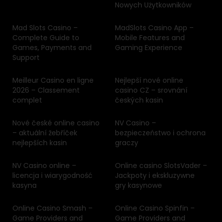
Nowych Użytkowników
Mad Slots Casino –
MadSlots Casino App –
Complete Guide to
Mobile Features and
Games, Payments and
Gaming Experience
Support
Meilleur Casino en ligne
Nejlepší nové online
2026 – Classement
casino CZ – srovnání
complet
českých kasin
Nové české online casino
NV Casino –
– aktuální žebříček
bezpieczeństwo i ochrona
nejlepších kasin
graczy
NV Casino online –
Online casino SlotsVader –
licencja i wiarygodność
Jackpoty i ekskluzywne
kasyna
gry kasynowe
Online Casino Smash –
Online Casino Spinfin –
Game Providers and
Game Providers and