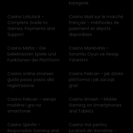
kategorie
Casino LolaJack –
Casino Mad sur le marché
Complete Guide to
français – méthodes de
Games, Payments and
paiement et dépôts
Support
disponibles
Casino Mafia – Die
Casino Marsbahis –
beliebtesten Spiele und
Sorumlu Oyun ve Hesap
Funktionen der Plattform
Yönetimi
Casino online stranieri:
Casino Pelican – jak działa
guida passo passo alla
platforma i jak zacząć
registrazione
grać
Casino Pelican – wersja
Casino Smash – Mobile
mobilna i gra na
Gaming on Smartphones
smartfonie
and Tablets
Casino Spinfin –
Casino Vox pentru
Responsible Gaming and
jucătorii din România –