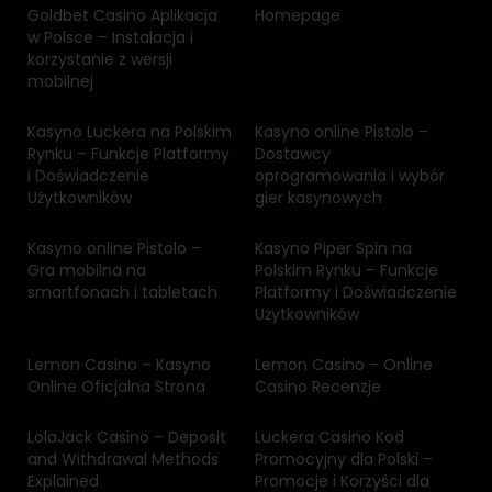
Goldbet Casino Aplikacja
Homepage
w Polsce – Instalacja i
korzystanie z wersji
mobilnej
Kasyno Luckera na Polskim
Kasyno online Pistolo –
Rynku – Funkcje Platformy
Dostawcy
i Doświadczenie
oprogramowania i wybór
Użytkowników
gier kasynowych
Kasyno online Pistolo –
Kasyno Piper Spin na
Gra mobilna na
Polskim Rynku – Funkcje
smartfonach i tabletach
Platformy i Doświadczenie
Użytkowników
Lemon Casino – Kasyno
Lemon Casino – Online
Online Oficjalna Strona
Casino Recenzje
LolaJack Casino – Deposit
Luckera Casino Kod
and Withdrawal Methods
Promocyjny dla Polski –
Explained
Promocje i Korzyści dla