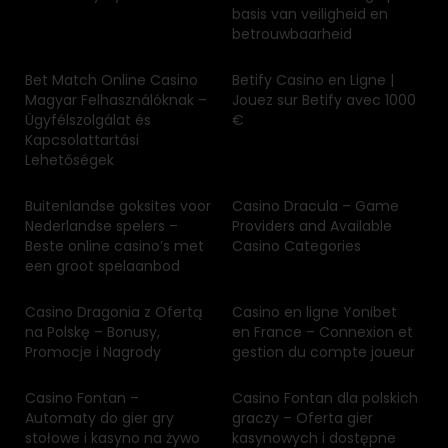
basis van veiligheid en
betrouwbaarheid
Bet Match Online Casino
Betify Casino en Ligne |
Magyar Felhasználóknak –
Jouez sur Betify avec 1000
Ügyfélszolgálat és
€
Kapcsolattartási
Lehetőségek
Buitenlandse goksites voor
Casino Dracula – Game
Nederlandse spelers –
Providers and Available
Beste online casino’s met
Casino Categories
een groot spelaanbod
Casino Dragonia z Ofertą
Casino en ligne Yonibet
na Polskę – Bonusy,
en France – Connexion et
Promocje i Nagrody
gestion du compte joueur
Casino Fontan –
Casino Fontan dla polskich
Automaty do gier gry
graczy – Oferta gier
stołowe i kasyno na żywo
kasynowych i dostępne