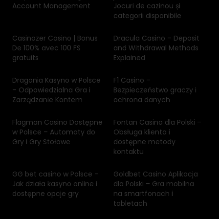
Account Management
Jocuri de cazinou și
categorii disponibile
Casinozer Casino | Bonus
Dracula Casino – Deposit
De 100% avec 100 FS
and Withdrawal Methods
gratuits
Explained
Dragonia Kasyno w Polsce
F1 Casino –
– Odpowiedzialna Gra i
Bezpieczeństwo graczy i
Zarządzanie Kontem
ochrona danych
Flagman Casino Dostępne
Fontan Casino dla Polski –
w Polsce – Automaty do
Obsługa klienta i
Gry i Gry Stołowe
dostępne metody
kontaktu
GG bet casino w Polsce –
Goldbet Casino Aplikacja
Jak działa kasyno online i
dla Polski – Gra mobilna
dostępne opcje gry
na smartfonach i
tabletach