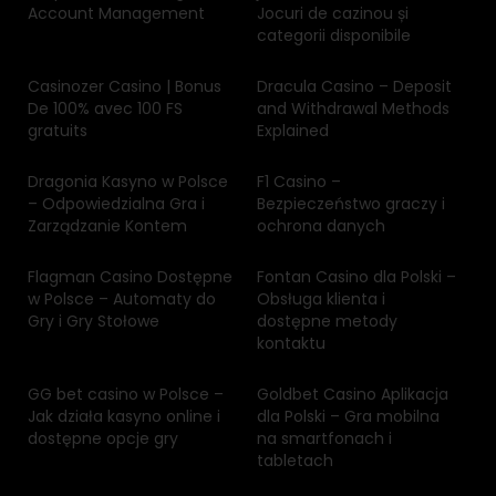
Account Management
Jocuri de cazinou și
categorii disponibile
Casinozer Casino | Bonus
Dracula Casino – Deposit
De 100% avec 100 FS
and Withdrawal Methods
gratuits
Explained
Dragonia Kasyno w Polsce
F1 Casino –
– Odpowiedzialna Gra i
Bezpieczeństwo graczy i
Zarządzanie Kontem
ochrona danych
Flagman Casino Dostępne
Fontan Casino dla Polski –
w Polsce – Automaty do
Obsługa klienta i
Gry i Gry Stołowe
dostępne metody
kontaktu
GG bet casino w Polsce –
Goldbet Casino Aplikacja
Jak działa kasyno online i
dla Polski – Gra mobilna
dostępne opcje gry
na smartfonach i
tabletach