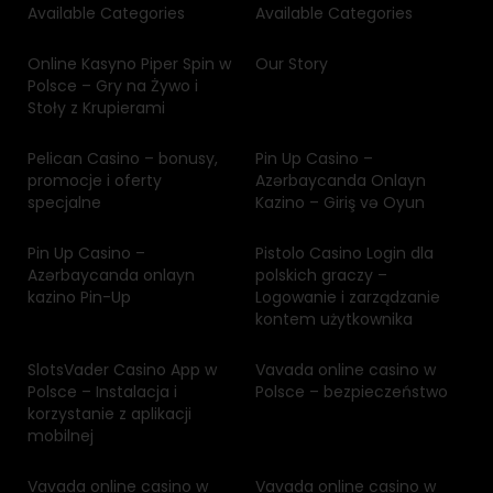
Available Categories
Available Categories
Online Kasyno Piper Spin w
Our Story
Polsce – Gry na Żywo i
Stoły z Krupierami
Pelican Casino – bonusy,
Pin Up Casino –
promocje i oferty
Azərbaycanda Onlayn
specjalne
Kazino – Giriş və Oyun
Pin Up Casino –
Pistolo Casino Login dla
Azərbaycanda onlayn
polskich graczy –
kazino Pin-Up
Logowanie i zarządzanie
kontem użytkownika
SlotsVader Casino App w
Vavada online casino w
Polsce – Instalacja i
Polsce – bezpieczeństwo
korzystanie z aplikacji
mobilnej
Vavada online casino w
Vavada online casino w