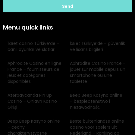
Send
Menu quick links
1xBet casino Türkiye’de –
1xBet Türkiye’de – güvenlik
canlı oyunlar ve slotlar
ve lisans bilgileri
Aphrodite Casino en ligne
Aphrodite Casino France –
France – fournisseurs de
jouer sur mobile depuis un
jeux et catégories
smartphone ou une
disponibles
tablette
Azərbaycanda Pin Up
Beep Beep Kasyno online
Casino – Onlayn Kazino
– bezpieczeństwo i
Girişi
niezawodność
Beep Beep Kasyno online
Beste buitenlandse online
– cechy
casino voor spelers uit
charakterystyczne
Nederland – Ranking op