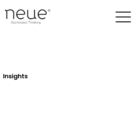
Insights