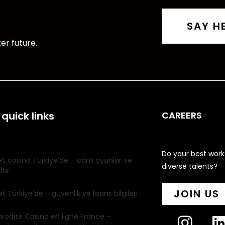
SAY H
er future.
quick links
CAREERS
Do your best wor
et casino Türkiye’de – canlı oyunlar ve
diverse talents?
tlar
JOIN US
et Türkiye’de – güvenlik ve lisans bilgileri
rodite Casino en ligne France –