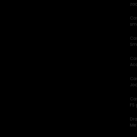
za
Cas
sm
Ca
Sm
Cas
Ac
Cas
Joc
Cas
FS 
Dra
Met