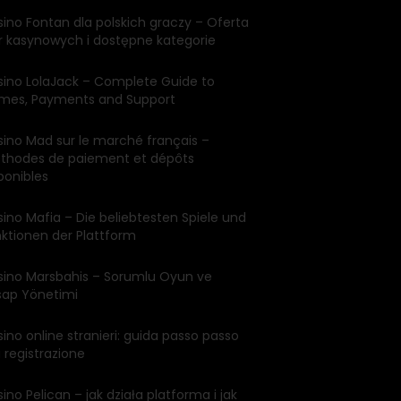
ino Fontan dla polskich graczy – Oferta
r kasynowych i dostępne kategorie
ino LolaJack – Complete Guide to
mes, Payments and Support
ino Mad sur le marché français –
thodes de paiement et dépôts
ponibles
ino Mafia – Die beliebtesten Spiele und
ktionen der Plattform
ino Marsbahis – Sorumlu Oyun ve
sap Yönetimi
ino online stranieri: guida passo passo
a registrazione
ino Pelican – jak działa platforma i jak