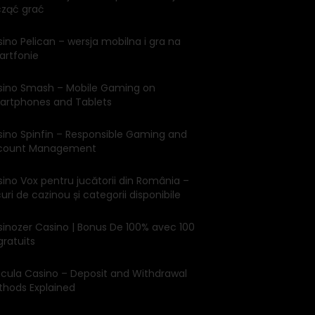
cząć grać
ino Pelican – wersja mobilna i gra na
artfonie
sino Smash – Mobile Gaming on
artphones and Tablets
ino Spinfin – Responsible Gaming and
count Management
ino Vox pentru jucătorii din România –
uri de cazinou și categorii disponibile
inozer Casino | Bonus De 100% avec 100
gratuits
cula Casino – Deposit and Withdrawal
hods Explained