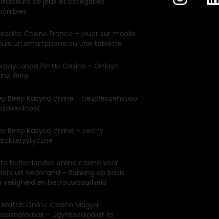
rnisseurs de jeux et catégories
ponibles
rodite Casino France – jouer sur mobile
uis un smartphone ou une tablette
rbaycanda Pin Up Casino – Onlayn
ino Girişi
p Beep Kasyno online – bezpieczeństwo
iezawodność
p Beep Kasyno online – cechy
arakterystyczne
te buitenlandse online casino voor
lers uit Nederland – Ranking op basis
 veiligheid en betrouwbaarheid
 Match Online Casino Magyar
használóknak – Ügyfélszolgálat és