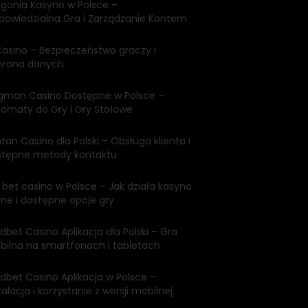
gonia Kasyno w Polsce –
owiedzialna Gra i Zarządzanie Kontem
Casino – Bezpieczeństwo graczy i
hrona danych
agman Casino Dostępne w Polsce –
omaty do Gry i Gry Stołowe
tan Casino dla Polski – Obsługa klienta i
stępne metody kontaktu
bet casino w Polsce – Jak działa kasyno
ine i dostępne opcje gry
dbet Casino Aplikacja dla Polski – Gra
ilna na smartfonach i tabletach
dbet Casino Aplikacja w Polsce –
talacja i korzystanie z wersji mobilnej