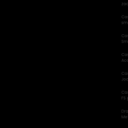
za
Cas
sm
Ca
Sm
Cas
Ac
Cas
Joc
Cas
FS 
Dra
Met