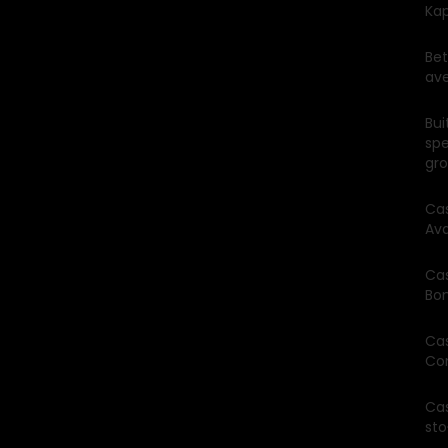
Kap
Bet
av
Bui
spe
gr
Cas
Ava
Cas
Bon
Cas
Con
Cas
sto