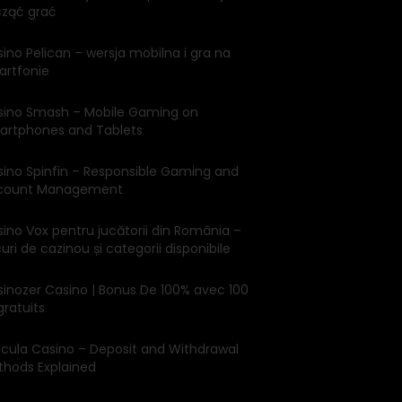
cząć grać
ino Pelican – wersja mobilna i gra na
artfonie
sino Smash – Mobile Gaming on
artphones and Tablets
ino Spinfin – Responsible Gaming and
count Management
ino Vox pentru jucătorii din România –
uri de cazinou și categorii disponibile
inozer Casino | Bonus De 100% avec 100
gratuits
cula Casino – Deposit and Withdrawal
hods Explained