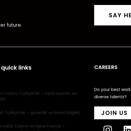
SAY H
er future.
quick links
CAREERS
Do your best wor
et casino Türkiye’de – canlı oyunlar ve
diverse talents?
tlar
JOIN US
et Türkiye’de – güvenlik ve lisans bilgileri
rodite Casino en ligne France –