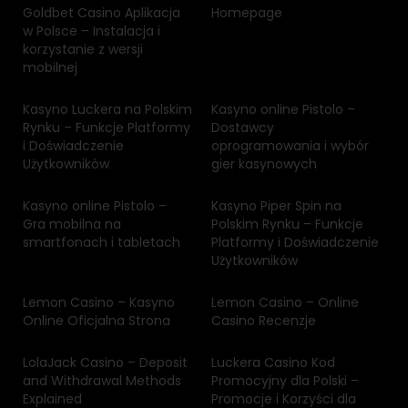
Goldbet Casino Aplikacja
Homepage
w Polsce – Instalacja i
korzystanie z wersji
mobilnej
Kasyno Luckera na Polskim
Kasyno online Pistolo –
Rynku – Funkcje Platformy
Dostawcy
i Doświadczenie
oprogramowania i wybór
Użytkowników
gier kasynowych
Kasyno online Pistolo –
Kasyno Piper Spin na
Gra mobilna na
Polskim Rynku – Funkcje
smartfonach i tabletach
Platformy i Doświadczenie
Użytkowników
Lemon Casino – Kasyno
Lemon Casino – Online
Online Oficjalna Strona
Casino Recenzje
LolaJack Casino – Deposit
Luckera Casino Kod
and Withdrawal Methods
Promocyjny dla Polski –
Explained
Promocje i Korzyści dla