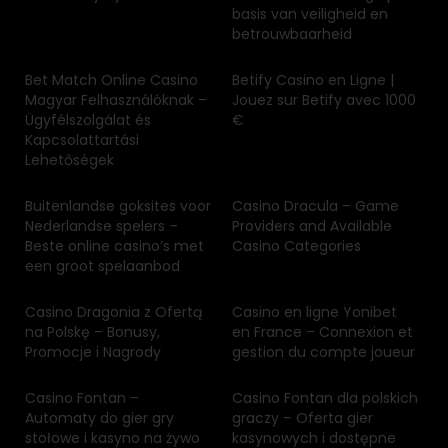
basis van veiligheid en
betrouwbaarheid
Bet Match Online Casino
Betify Casino en Ligne |
Magyar Felhasználóknak –
Jouez sur Betify avec 1000
Ügyfélszolgálat és
€
Kapcsolattartási
Lehetőségek
Buitenlandse goksites voor
Casino Dracula – Game
Nederlandse spelers –
Providers and Available
Beste online casino’s met
Casino Categories
een groot spelaanbod
Casino Dragonia z Ofertą
Casino en ligne Yonibet
na Polskę – Bonusy,
en France – Connexion et
Promocje i Nagrody
gestion du compte joueur
Casino Fontan –
Casino Fontan dla polskich
Automaty do gier gry
graczy – Oferta gier
stołowe i kasyno na żywo
kasynowych i dostępne