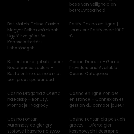
basis van veiligheid en
betrouwbaarheid
Bet Match Online Casino
Betify Casino en Ligne |
Magyar Felhasználóknak –
Jouez sur Betify avec 1000
Ügyfélszolgálat és
€
Kapcsolattartási
Lehetőségek
Buitenlandse goksites voor
Casino Dracula – Game
Nederlandse spelers –
Providers and Available
Beste online casino’s met
Casino Categories
een groot spelaanbod
Casino Dragonia z Ofertą
Casino en ligne Yonibet
na Polskę – Bonusy,
en France – Connexion et
Promocje i Nagrody
gestion du compte joueur
Casino Fontan –
Casino Fontan dla polskich
Automaty do gier gry
graczy – Oferta gier
stołowe i kasyno na żywo
kasynowych i dostępne