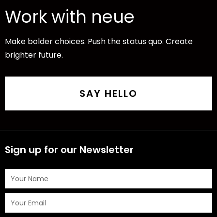
Work with neue
Make bolder choices. Push the status quo. Create
brighter future.
SAY HELLO
Sign up for our Newsletter