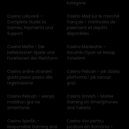
kategorie
Casino LolaJack –
Casino Mad sur le marché
Complete Guide to
français – méthodes de
Games, Payments and
paiement et dépôts
Support
disponibles
Casino Mafia – Die
Casino Marsbahis –
beliebtesten Spiele und
Sorumlu Oyun ve Hesap
Funktionen der Plattform
Yönetimi
Casino online stranieri:
Casino Pelican – jak działa
guida passo passo alla
platforma i jak zacząć
registrazione
grać
Casino Pelican – wersja
Casino Smash – Mobile
mobilna i gra na
Gaming on Smartphones
smartfonie
and Tablets
Casino Spinfin –
Casino Vox pentru
Responsible Gaming and
jucătorii din România –