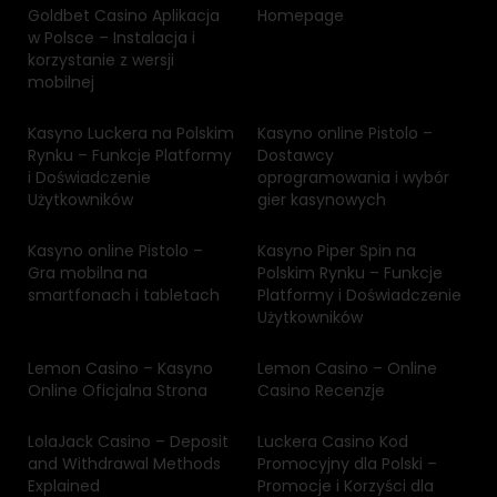
Goldbet Casino Aplikacja
Homepage
w Polsce – Instalacja i
korzystanie z wersji
mobilnej
Kasyno Luckera na Polskim
Kasyno online Pistolo –
Rynku – Funkcje Platformy
Dostawcy
i Doświadczenie
oprogramowania i wybór
Użytkowników
gier kasynowych
Kasyno online Pistolo –
Kasyno Piper Spin na
Gra mobilna na
Polskim Rynku – Funkcje
smartfonach i tabletach
Platformy i Doświadczenie
Użytkowników
Lemon Casino – Kasyno
Lemon Casino – Online
Online Oficjalna Strona
Casino Recenzje
LolaJack Casino – Deposit
Luckera Casino Kod
and Withdrawal Methods
Promocyjny dla Polski –
Explained
Promocje i Korzyści dla