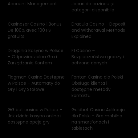
Account Management
Jocuri de cazinou și
categorii disponibile
Casinozer Casino | Bonus
Dracula Casino – Deposit
De 100% avec 100 FS
and Withdrawal Methods
gratuits
Explained
Dragonia Kasyno w Polsce
F1 Casino –
– Odpowiedzialna Gra i
Bezpieczeństwo graczy i
Zarządzanie Kontem
ochrona danych
Flagman Casino Dostępne
Fontan Casino dla Polski –
w Polsce – Automaty do
Obsługa klienta i
Gry i Gry Stołowe
dostępne metody
kontaktu
GG bet casino w Polsce –
Goldbet Casino Aplikacja
Jak działa kasyno online i
dla Polski – Gra mobilna
dostępne opcje gry
na smartfonach i
tabletach