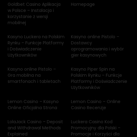
Goldbet Casino Aplikacja
Homepage
w Polsce – Instalacja i
korzystanie z wersji
mobilnej
Kasyno Luckera na Polskim
Kasyno online Pistolo –
Rynku – Funkcje Platformy
Dostawcy
i Doświadczenie
oprogramowania i wybór
Użytkowników
gier kasynowych
Kasyno online Pistolo –
Kasyno Piper Spin na
Gra mobilna na
Polskim Rynku – Funkcje
smartfonach i tabletach
Platformy i Doświadczenie
Użytkowników
Lemon Casino – Kasyno
Lemon Casino – Online
Online Oficjalna Strona
Casino Recenzje
LolaJack Casino – Deposit
Luckera Casino Kod
and Withdrawal Methods
Promocyjny dla Polski –
Explained
Promocje i Korzyści dla