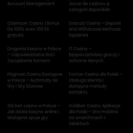
Account Management
Jocuri de cazinou și
categorii disponibile
Casinozer Casino | Bonus
Dracula Casino – Deposit
De 100% avec 100 FS
and Withdrawal Methods
gratuits
Explained
Dragonia Kasyno w Polsce
F1 Casino –
– Odpowiedzialna Gra i
Bezpieczeństwo graczy i
Zarządzanie Kontem
ochrona danych
Flagman Casino Dostępne
Fontan Casino dla Polski –
w Polsce – Automaty do
Obsługa klienta i
Gry i Gry Stołowe
dostępne metody
kontaktu
GG bet casino w Polsce –
Goldbet Casino Aplikacja
Jak działa kasyno online i
dla Polski – Gra mobilna
dostępne opcje gry
na smartfonach i
tabletach