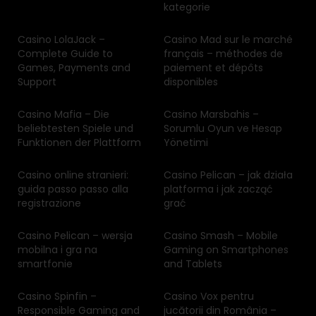
kategorie
Casino LolaJack –
Casino Mad sur le marché
Complete Guide to
français – méthodes de
Games, Payments and
paiement et dépôts
Support
disponibles
Casino Mafia – Die
Casino Marsbahis –
beliebtesten Spiele und
Sorumlu Oyun ve Hesap
Funktionen der Plattform
Yönetimi
Casino online stranieri:
Casino Pelican – jak działa
guida passo passo alla
platforma i jak zacząć
registrazione
grać
Casino Pelican – wersja
Casino Smash – Mobile
mobilna i gra na
Gaming on Smartphones
smartfonie
and Tablets
Casino Spinfin –
Casino Vox pentru
Responsible Gaming and
jucătorii din România –