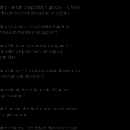
ino Fontan dla polskich graczy – Oferta
r kasynowych i dostępne kategorie
ino LolaJack – Complete Guide to
mes, Payments and Support
ino Mad sur le marché français –
thodes de paiement et dépôts
ponibles
ino Mafia – Die beliebtesten Spiele und
ktionen der Plattform
ino Marsbahis – Sorumlu Oyun ve
sap Yönetimi
ino online stranieri: guida passo passo
a registrazione
ino Pelican – jak działa platforma i jak