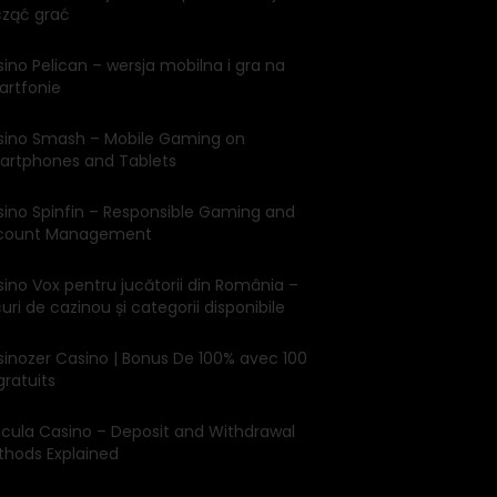
cząć grać
ino Pelican – wersja mobilna i gra na
artfonie
sino Smash – Mobile Gaming on
artphones and Tablets
ino Spinfin – Responsible Gaming and
count Management
ino Vox pentru jucătorii din România –
uri de cazinou și categorii disponibile
inozer Casino | Bonus De 100% avec 100
gratuits
cula Casino – Deposit and Withdrawal
hods Explained