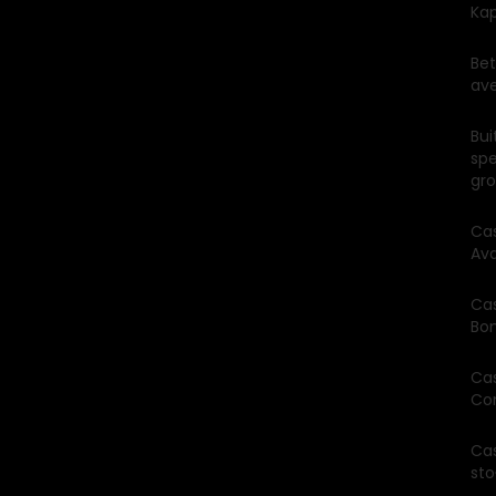
Kap
Bet
av
Bui
spe
gr
Cas
Ava
Cas
Bon
Cas
Con
Cas
sto