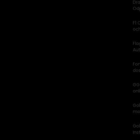
Dra
Odp
F1 
oc
Fl
Aut
Fon
do
GG 
onl
Gol
mob
Gol
Ins