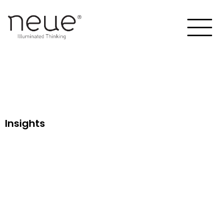
Insights