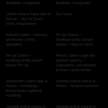
Available Categories
Available Categories
Online Kasyno Piper Spin w
Our Story
Polsce – Gry na Żywo i
Stoły z Krupierami
Pelican Casino – bonusy,
Pin Up Casino –
promocje i oferty
Azərbaycanda Onlayn
specjalne
Kazino – Giriş və Oyun
Pin Up Casino –
Pistolo Casino Login dla
Azərbaycanda onlayn
polskich graczy –
kazino Pin-Up
Logowanie i zarządzanie
kontem użytkownika
SlotsVader Casino App w
Vavada online casino w
Polsce – Instalacja i
Polsce – bezpieczeństwo
korzystanie z aplikacji
mobilnej
Vavada online casino w
Vavada online casino w