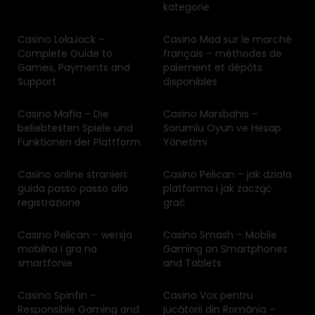
kategorie
Casino LolaJack –
Casino Mad sur le marché
Complete Guide to
français – méthodes de
Games, Payments and
paiement et dépôts
Support
disponibles
Casino Mafia – Die
Casino Marsbahis –
beliebtesten Spiele und
Sorumlu Oyun ve Hesap
Funktionen der Plattform
Yönetimi
Casino online stranieri:
Casino Pelican – jak działa
guida passo passo alla
platforma i jak zacząć
registrazione
grać
Casino Pelican – wersja
Casino Smash – Mobile
mobilna i gra na
Gaming on Smartphones
smartfonie
and Tablets
Casino Spinfin –
Casino Vox pentru
Responsible Gaming and
jucătorii din România –