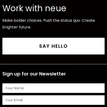
Work with neue
Make bolder choices. Push the status quo. Create
brighter future.
SAY HELLO
Sign up for our Newsletter