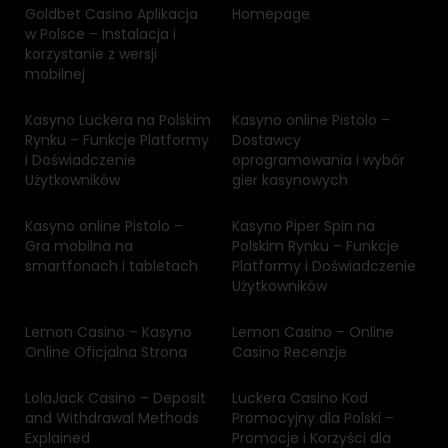
Goldbet Casino Aplikacja
Homepage
w Polsce – Instalacja i
korzystanie z wersji
mobilnej
Kasyno Luckera na Polskim
Kasyno online Pistolo –
Rynku – Funkcje Platformy
Dostawcy
i Doświadczenie
oprogramowania i wybór
Użytkowników
gier kasynowych
Kasyno online Pistolo –
Kasyno Piper Spin na
Gra mobilna na
Polskim Rynku – Funkcje
smartfonach i tabletach
Platformy i Doświadczenie
Użytkowników
Lemon Casino – Kasyno
Lemon Casino – Online
Online Oficjalna Strona
Casino Recenzje
LolaJack Casino – Deposit
Luckera Casino Kod
and Withdrawal Methods
Promocyjny dla Polski –
Explained
Promocje i Korzyści dla