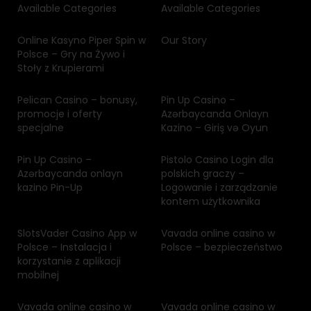
Available Categories
Available Categories
Online Kasyno Piper Spin w
Our Story
Polsce – Gry na Żywo i
Stoły z Krupierami
Pelican Casino – bonusy,
Pin Up Casino –
promocje i oferty
Azərbaycanda Onlayn
specjalne
Kazino – Giriş və Oyun
Pin Up Casino –
Pistolo Casino Login dla
Azərbaycanda onlayn
polskich graczy –
kazino Pin-Up
Logowanie i zarządzanie
kontem użytkownika
SlotsVader Casino App w
Vavada online casino w
Polsce – Instalacja i
Polsce – bezpieczeństwo
korzystanie z aplikacji
mobilnej
Vavada online casino w
Vavada online casino w