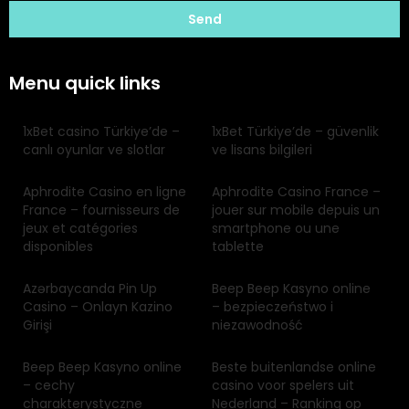
Send
Menu quick links
1xBet casino Türkiye’de –
1xBet Türkiye’de – güvenlik
canlı oyunlar ve slotlar
ve lisans bilgileri
Aphrodite Casino en ligne
Aphrodite Casino France –
France – fournisseurs de
jouer sur mobile depuis un
jeux et catégories
smartphone ou une
disponibles
tablette
Azərbaycanda Pin Up
Beep Beep Kasyno online
Casino – Onlayn Kazino
– bezpieczeństwo i
Girişi
niezawodność
Beep Beep Kasyno online
Beste buitenlandse online
– cechy
casino voor spelers uit
charakterystyczne
Nederland – Ranking op