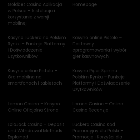
Goldbet Casino Aplikacja
Homepage
w Polsce – Instalacja i
korzystanie z wersji
mobilnej
Kasyno Luckera na Polskim
Kasyno online Pistolo –
Rynku – Funkcje Platformy
Dostawcy
i Doświadczenie
oprogramowania i wybór
Użytkowników
gier kasynowych
Kasyno online Pistolo –
Kasyno Piper Spin na
Gra mobilna na
Polskim Rynku – Funkcje
smartfonach i tabletach
Platformy i Doświadczenie
Użytkowników
Lemon Casino – Kasyno
Lemon Casino – Online
Online Oficjalna Strona
Casino Recenzje
LolaJack Casino – Deposit
Luckera Casino Kod
and Withdrawal Methods
Promocyjny dla Polski –
Explained
Promocje i Korzyści dla