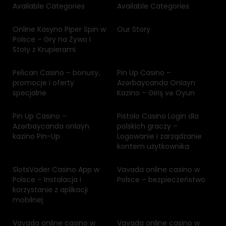
Available Categories
Available Categories
Online Kasyno Piper Spin w
Our Story
Polsce – Gry na Żywo i
Stoły z Krupierami
Pelican Casino – bonusy,
Pin Up Casino –
promocje i oferty
Azərbaycanda Onlayn
specjalne
Kazino – Giriş və Oyun
Pin Up Casino –
Pistolo Casino Login dla
Azərbaycanda onlayn
polskich graczy –
kazino Pin-Up
Logowanie i zarządzanie
kontem użytkownika
SlotsVader Casino App w
Vavada online casino w
Polsce – Instalacja i
Polsce – bezpieczeństwo
korzystanie z aplikacji
mobilnej
Vavada online casino w
Vavada online casino w