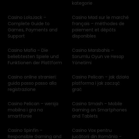
kategorie
Casino LolaJack –
Casino Mad sur le marché
Complete Guide to
français – méthodes de
Games, Payments and
paiement et dépôts
Support
disponibles
Casino Mafia – Die
Casino Marsbahis –
beliebtesten Spiele und
Sorumlu Oyun ve Hesap
Funktionen der Plattform
Yönetimi
Casino online stranieri:
Casino Pelican – jak działa
guida passo passo alla
platforma i jak zacząć
registrazione
grać
Casino Pelican – wersja
Casino Smash – Mobile
mobilna i gra na
Gaming on Smartphones
smartfonie
and Tablets
Casino Spinfin –
Casino Vox pentru
Responsible Gaming and
jucătorii din România –