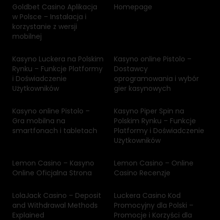
Goldbet Casino Aplikacja
Homepage
w Polsce – Instalacja i
korzystanie z wersji
mobilnej
Kasyno Luckera na Polskim
Kasyno online Pistolo –
Rynku – Funkcje Platformy
Dostawcy
i Doświadczenie
oprogramowania i wybór
Użytkowników
gier kasynowych
Kasyno online Pistolo –
Kasyno Piper Spin na
Gra mobilna na
Polskim Rynku – Funkcje
smartfonach i tabletach
Platformy i Doświadczenie
Użytkowników
Lemon Casino – Kasyno
Lemon Casino – Online
Online Oficjalna Strona
Casino Recenzje
LolaJack Casino – Deposit
Luckera Casino Kod
and Withdrawal Methods
Promocyjny dla Polski –
Explained
Promocje i Korzyści dla