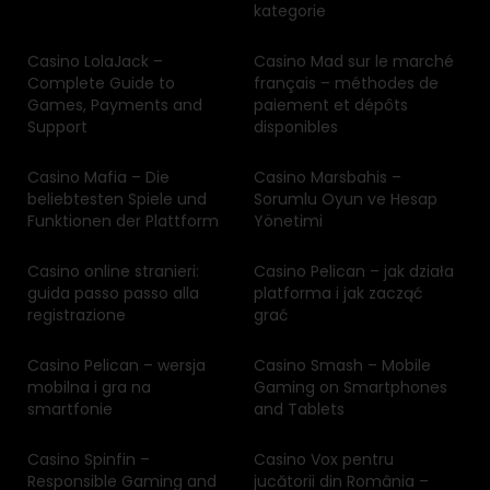
kategorie
Casino LolaJack –
Casino Mad sur le marché
Complete Guide to
français – méthodes de
Games, Payments and
paiement et dépôts
Support
disponibles
Casino Mafia – Die
Casino Marsbahis –
beliebtesten Spiele und
Sorumlu Oyun ve Hesap
Funktionen der Plattform
Yönetimi
Casino online stranieri:
Casino Pelican – jak działa
guida passo passo alla
platforma i jak zacząć
registrazione
grać
Casino Pelican – wersja
Casino Smash – Mobile
mobilna i gra na
Gaming on Smartphones
smartfonie
and Tablets
Casino Spinfin –
Casino Vox pentru
Responsible Gaming and
jucătorii din România –