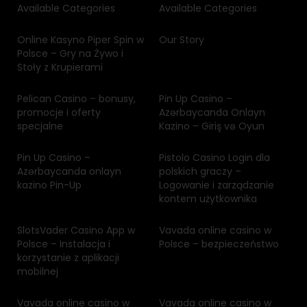
Available Categories
Available Categories
Online Kasyno Piper Spin w
Our Story
Polsce – Gry na Żywo i
Stoły z Krupierami
Pelican Casino – bonusy,
Pin Up Casino –
promocje i oferty
Azərbaycanda Onlayn
specjalne
Kazino – Giriş və Oyun
Pin Up Casino –
Pistolo Casino Login dla
Azərbaycanda onlayn
polskich graczy –
kazino Pin-Up
Logowanie i zarządzanie
kontem użytkownika
SlotsVader Casino App w
Vavada online casino w
Polsce – Instalacja i
Polsce – bezpieczeństwo
korzystanie z aplikacji
mobilnej
Vavada online casino w
Vavada online casino w