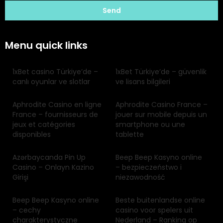
Send
Menu quick links
1xBet casino Türkiye’de –
1xBet Türkiye’de – güvenlik
canlı oyunlar ve slotlar
ve lisans bilgileri
Aphrodite Casino en ligne
Aphrodite Casino France –
France – fournisseurs de
jouer sur mobile depuis un
jeux et catégories
smartphone ou une
disponibles
tablette
Azərbaycanda Pin Up
Beep Beep Kasyno online
Casino – Onlayn Kazino
– bezpieczeństwo i
Girişi
niezawodność
Beep Beep Kasyno online
Beste buitenlandse online
– cechy
casino voor spelers uit
charakterystyczne
Nederland – Ranking op