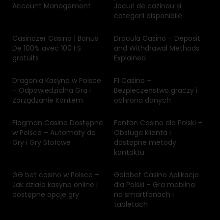
Account Management
Jocuri de cazinou și
categorii disponibile
Casinozer Casino | Bonus
Dracula Casino – Deposit
De 100% avec 100 FS
and Withdrawal Methods
gratuits
Explained
Dragonia Kasyno w Polsce
F1 Casino –
– Odpowiedzialna Gra i
Bezpieczeństwo graczy i
Zarządzanie Kontem
ochrona danych
Flagman Casino Dostępne
Fontan Casino dla Polski –
w Polsce – Automaty do
Obsługa klienta i
Gry i Gry Stołowe
dostępne metody
kontaktu
GG bet casino w Polsce –
Goldbet Casino Aplikacja
Jak działa kasyno online i
dla Polski – Gra mobilna
dostępne opcje gry
na smartfonach i
tabletach