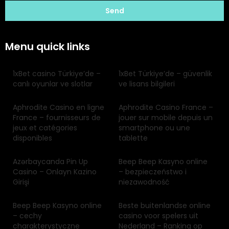
Send
Menu quick links
1xBet casino Türkiye’de –
1xBet Türkiye’de – güvenlik
canlı oyunlar ve slotlar
ve lisans bilgileri
Aphrodite Casino en ligne
Aphrodite Casino France –
France – fournisseurs de
jouer sur mobile depuis un
jeux et catégories
smartphone ou une
disponibles
tablette
Azərbaycanda Pin Up
Beep Beep Kasyno online
Casino – Onlayn Kazino
– bezpieczeństwo i
Girişi
niezawodność
Beep Beep Kasyno online
Beste buitenlandse online
– cechy
casino voor spelers uit
charakterystyczne
Nederland – Ranking op