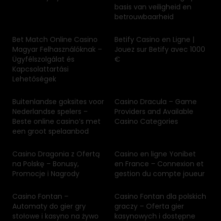
basis van veiligheid en
betrouwbaarheid
Bet Match Online Casino
Betify Casino en Ligne |
Magyar Felhasználóknak –
Jouez sur Betify avec 1000
Ügyfélszolgálat és
€
Kapcsolattartási
Lehetőségek
Buitenlandse goksites voor
Casino Dracula – Game
Nederlandse spelers –
Providers and Available
Beste online casino’s met
Casino Categories
een groot spelaanbod
Casino Dragonia z Ofertą
Casino en ligne Yonibet
na Polskę – Bonusy,
en France – Connexion et
Promocje i Nagrody
gestion du compte joueur
Casino Fontan –
Casino Fontan dla polskich
Automaty do gier gry
graczy – Oferta gier
stołowe i kasyno na żywo
kasynowych i dostępne