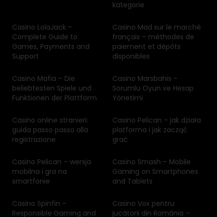
kategorie
Casino LolaJack –
Casino Mad sur le marché
Complete Guide to
français – méthodes de
Games, Payments and
paiement et dépôts
Support
disponibles
Casino Mafia – Die
Casino Marsbahis –
beliebtesten Spiele und
Sorumlu Oyun ve Hesap
Funktionen der Plattform
Yönetimi
Casino online stranieri:
Casino Pelican – jak działa
guida passo passo alla
platforma i jak zacząć
registrazione
grać
Casino Pelican – wersja
Casino Smash – Mobile
mobilna i gra na
Gaming on Smartphones
smartfonie
and Tablets
Casino Spinfin –
Casino Vox pentru
Responsible Gaming and
jucătorii din România –