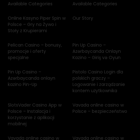
Available Categories
Available Categories
Online Kasyno Piper Spin w
Our Story
Polsce – Gry na Żywo i
Stoły z Krupierami
Pelican Casino – bonusy,
Pin Up Casino –
promocje i oferty
Azərbaycanda Onlayn
specjalne
Kazino – Giriş və Oyun
Pin Up Casino –
Pistolo Casino Login dla
Azərbaycanda onlayn
polskich graczy –
kazino Pin-Up
Logowanie i zarządzanie
kontem użytkownika
SlotsVader Casino App w
Vavada online casino w
Polsce – Instalacja i
Polsce – bezpieczeństwo
korzystanie z aplikacji
mobilnej
Vavada online casino w
Vavada online casino w