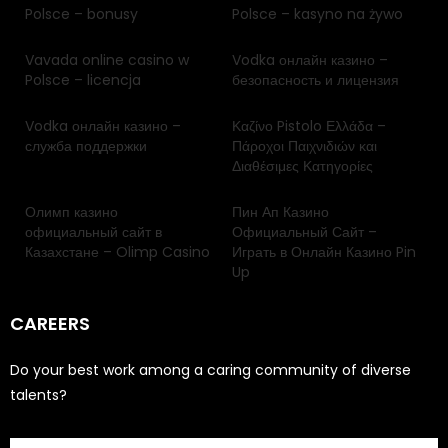
Polsce – bonusy
Polsce – kasyno na żywo
Vavada online casino w
Vodka онлайн казино –
Polsce – licencja
безопасность и лицензия
Vodka онлайн казино –
Καζίνο Pistolo Ελλάδα –
служба поддержки
Πάροχοι Παιχνιδιών και
Διαθέσιμες Κατηγορίες
Олимп казино
Пин Ап Казино
официальный сайт в
Официальный Сайт –
Казахстане – Olimp Casino
Играть в Онлайн Казино Pin
Up
CAREERS
Do your best work among a caring community of diverse
talents?