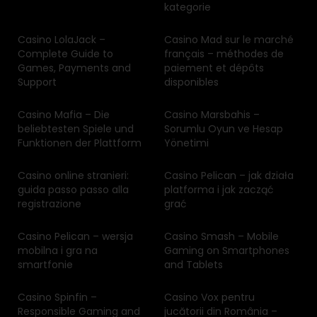
kategorie
Casino LolaJack –
Casino Mad sur le marché
Complete Guide to
français – méthodes de
Games, Payments and
paiement et dépôts
Support
disponibles
Casino Mafia – Die
Casino Marsbahis –
beliebtesten Spiele und
Sorumlu Oyun ve Hesap
Funktionen der Plattform
Yönetimi
Casino online stranieri:
Casino Pelican – jak działa
guida passo passo alla
platforma i jak zacząć
registrazione
grać
Casino Pelican – wersja
Casino Smash – Mobile
mobilna i gra na
Gaming on Smartphones
smartfonie
and Tablets
Casino Spinfin –
Casino Vox pentru
Responsible Gaming and
jucătorii din România –