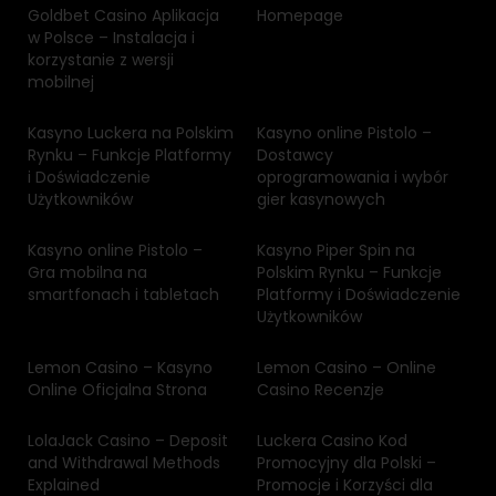
Goldbet Casino Aplikacja
Homepage
w Polsce – Instalacja i
korzystanie z wersji
mobilnej
Kasyno Luckera na Polskim
Kasyno online Pistolo –
Rynku – Funkcje Platformy
Dostawcy
i Doświadczenie
oprogramowania i wybór
Użytkowników
gier kasynowych
Kasyno online Pistolo –
Kasyno Piper Spin na
Gra mobilna na
Polskim Rynku – Funkcje
smartfonach i tabletach
Platformy i Doświadczenie
Użytkowników
Lemon Casino – Kasyno
Lemon Casino – Online
Online Oficjalna Strona
Casino Recenzje
LolaJack Casino – Deposit
Luckera Casino Kod
and Withdrawal Methods
Promocyjny dla Polski –
Explained
Promocje i Korzyści dla