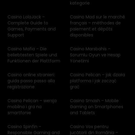
kategorie
Casino LolaJack –
Casino Mad sur le marché
Complete Guide to
français – méthodes de
Games, Payments and
paiement et dépôts
Support
disponibles
Casino Mafia – Die
Casino Marsbahis –
beliebtesten Spiele und
Sorumlu Oyun ve Hesap
Funktionen der Plattform
Yönetimi
Casino online stranieri:
Casino Pelican – jak działa
guida passo passo alla
platforma i jak zacząć
registrazione
grać
Casino Pelican – wersja
Casino Smash – Mobile
mobilna i gra na
Gaming on Smartphones
smartfonie
and Tablets
Casino Spinfin –
Casino Vox pentru
Responsible Gaming and
jucătorii din România –