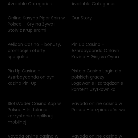
Available Categories
Available Categories
Online Kasyno Piper Spin w
Our Story
Polsce – Gry na Żywo i
Stoły z Krupierami
Pelican Casino – bonusy,
Pin Up Casino –
promocje i oferty
Azərbaycanda Onlayn
specjalne
Kazino – Giriş və Oyun
Pin Up Casino –
Pistolo Casino Login dla
Azərbaycanda onlayn
polskich graczy –
kazino Pin-Up
Logowanie i zarządzanie
kontem użytkownika
SlotsVader Casino App w
Vavada online casino w
Polsce – Instalacja i
Polsce – bezpieczeństwo
korzystanie z aplikacji
mobilnej
Vavada online casino w
Vavada online casino w