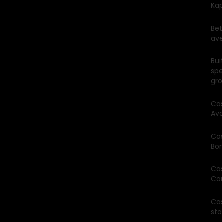
Kap
Bet
av
Bui
spe
gr
Cas
Ava
Cas
Bon
Cas
Con
Cas
sto