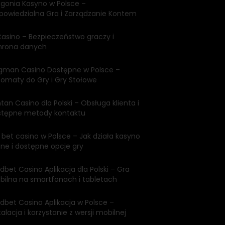
gonia Kasyno w Polsce –
owiedzialna Gra i Zarządzanie Kontem
Casino – Bezpieczeństwo graczy i
hrona danych
agman Casino Dostępne w Polsce –
omaty do Gry i Gry Stołowe
tan Casino dla Polski – Obsługa klienta i
stępne metody kontaktu
bet casino w Polsce – Jak działa kasyno
ine i dostępne opcje gry
dbet Casino Aplikacja dla Polski – Gra
ilna na smartfonach i tabletach
dbet Casino Aplikacja w Polsce –
talacja i korzystanie z wersji mobilnej