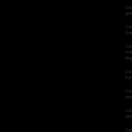
Cas
gie
Cas
Ga
Cas
mé
dis
Cas
Fun
Cas
He
Cas
all
Cas