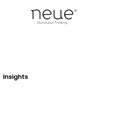
Insights