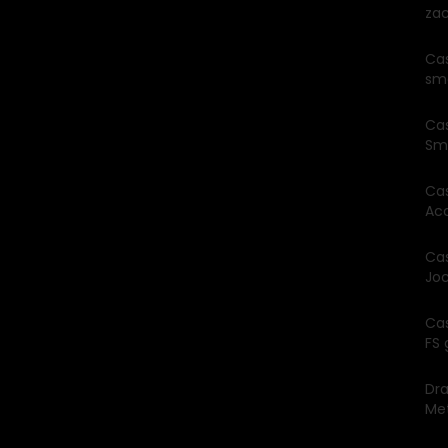
za
Cas
sm
Ca
Sm
Cas
Ac
Cas
Joc
Cas
FS 
Dra
Met