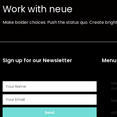
Work with neue
Make bolder choices. Push the status quo. Create bright
Sign up for our Newsletter
Menu 
1xB
slo
1xB
Send
Aph