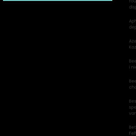
fou
dis
Aph
dep
Azə
Kaz
Bee
i n
Bee
ch
Bes
spe
van
Bet
Fel