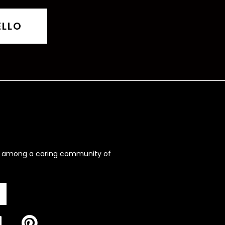
ELLO
k among a caring community of