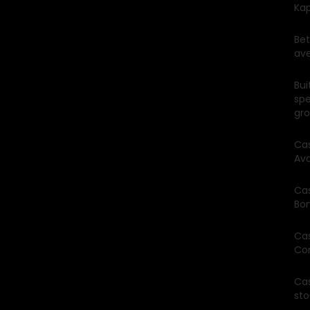
Kap
Bet
av
Bui
spe
gr
Cas
Ava
Cas
Bon
Cas
Con
Cas
sto