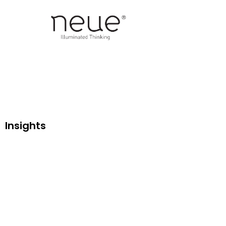
Insights