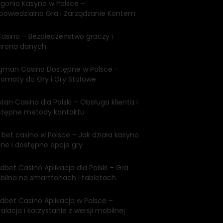
gonia Kasyno w Polsce –
owiedzialna Gra i Zarządzanie Kontem
Casino – Bezpieczeństwo graczy i
hrona danych
agman Casino Dostępne w Polsce –
omaty do Gry i Gry Stołowe
tan Casino dla Polski – Obsługa klienta i
stępne metody kontaktu
bet casino w Polsce – Jak działa kasyno
ine i dostępne opcje gry
dbet Casino Aplikacja dla Polski – Gra
ilna na smartfonach i tabletach
dbet Casino Aplikacja w Polsce –
talacja i korzystanie z wersji mobilnej