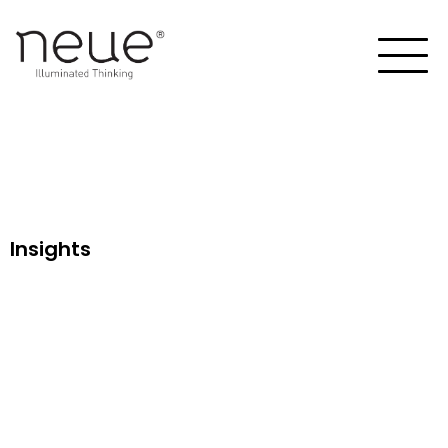
Insights