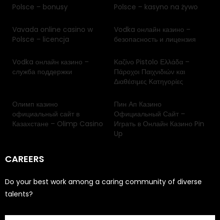
Polsce – bonusy
Polsce – kasyno na żywo
Vavada online casino w
Vodka онлайн казино –
Polsce – licencja
безопасность и лицензия
Vodka онлайн казино –
Καζίνο Pistolo Ελλάδα –
служба поддержки
Πάροχοι Παιχνιδιών και
Διαθέσιμες Κατηγορίες
Олимп казино
Пин Ап Казино
официальный сайт в
Официальный Сайт –
Казахстане – Olimp Casino
Играть в Онлайн Казино Pin
Up
CAREERS
Do your best work among a caring community of diverse
talents?