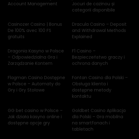
Account Management
Jocuri de cazinou și
categorii disponibile
Casinozer Casino | Bonus
Dracula Casino – Deposit
De 100% avec 100 FS
and Withdrawal Methods
gratuits
Explained
Dragonia Kasyno w Polsce
F1 Casino –
– Odpowiedzialna Gra i
Bezpieczeństwo graczy i
Zarządzanie Kontem
ochrona danych
Flagman Casino Dostępne
Fontan Casino dla Polski –
w Polsce – Automaty do
Obsługa klienta i
Gry i Gry Stołowe
dostępne metody
kontaktu
GG bet casino w Polsce –
Goldbet Casino Aplikacja
Jak działa kasyno online i
dla Polski – Gra mobilna
dostępne opcje gry
na smartfonach i
tabletach