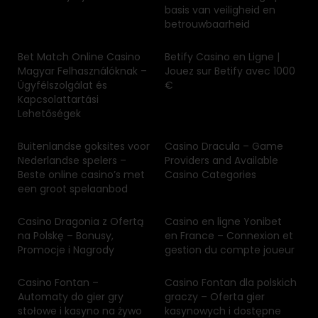
basis van veiligheid en
betrouwbaarheid
Bet Match Online Casino
Betify Casino en Ligne |
Magyar Felhasználóknak –
Jouez sur Betify avec 1000
Ügyfélszolgálat és
€
Kapcsolattartási
Lehetőségek
Buitenlandse goksites voor
Casino Dracula – Game
Nederlandse spelers –
Providers and Available
Beste online casino’s met
Casino Categories
een groot spelaanbod
Casino Dragonia z Ofertą
Casino en ligne Yonibet
na Polskę – Bonusy,
en France – Connexion et
Promocje i Nagrody
gestion du compte joueur
Casino Fontan –
Casino Fontan dla polskich
Automaty do gier gry
graczy – Oferta gier
stołowe i kasyno na żywo
kasynowych i dostępne