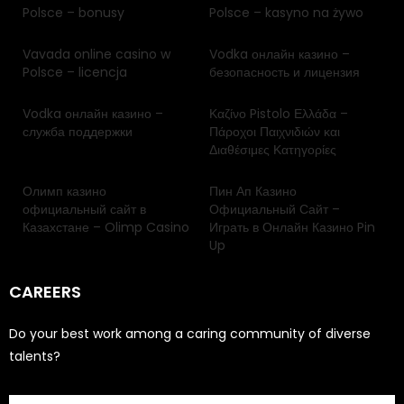
Polsce – bonusy
Polsce – kasyno na żywo
Vavada online casino w
Vodka онлайн казино –
Polsce – licencja
безопасность и лицензия
Vodka онлайн казино –
Καζίνο Pistolo Ελλάδα –
служба поддержки
Πάροχοι Παιχνιδιών και
Διαθέσιμες Κατηγορίες
Олимп казино
Пин Ап Казино
официальный сайт в
Официальный Сайт –
Казахстане – Olimp Casino
Играть в Онлайн Казино Pin
Up
CAREERS
Do your best work among a caring community of diverse
talents?