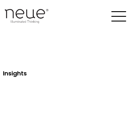
Insights