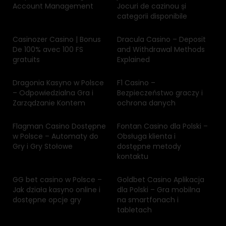
Account Management
Jocuri de cazinou și
categorii disponibile
Casinozer Casino | Bonus
Dracula Casino – Deposit
De 100% avec 100 FS
and Withdrawal Methods
gratuits
Explained
Dragonia Kasyno w Polsce
F1 Casino –
– Odpowiedzialna Gra i
Bezpieczeństwo graczy i
Zarządzanie Kontem
ochrona danych
Flagman Casino Dostępne
Fontan Casino dla Polski –
w Polsce – Automaty do
Obsługa klienta i
Gry i Gry Stołowe
dostępne metody
kontaktu
GG bet casino w Polsce –
Goldbet Casino Aplikacja
Jak działa kasyno online i
dla Polski – Gra mobilna
dostępne opcje gry
na smartfonach i
tabletach