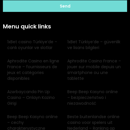
Send
Menu quick links
1xBet casino Türkiye’de –
1xBet Türkiye’de – güvenlik
canlı oyunlar ve slotlar
ve lisans bilgileri
Aphrodite Casino en ligne
Aphrodite Casino France –
France – fournisseurs de
jouer sur mobile depuis un
jeux et catégories
smartphone ou une
disponibles
tablette
Azərbaycanda Pin Up
Beep Beep Kasyno online
Casino – Onlayn Kazino
– bezpieczeństwo i
Girişi
niezawodność
Beep Beep Kasyno online
Beste buitenlandse online
– cechy
casino voor spelers uit
charakterystyczne
Nederland – Ranking op